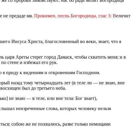
и же со пророки ликовствуют: нас бо ради молит Богородица
е не предаде мя.
Прокимен, песнь Богородицы, глас 3: В
еличит
ашего Иисуса Христа, благословенный во веки, знает, что я
ь царя Ареты стерег город Дамаск, чтобы схватить меня; и я
по стене и избежал его рук.
бо я приду к видениям и откровениям Господним.
орый назад тому четырнадцать лет (в теле ли — не знаю, вне
 восхищен был до третьего неба.
ко] не знаю — в теле, или вне тела: Бог знает),
слышал неизреченные слова, которых человеку нельзя
ться; собою же не похвалюсь, разве только немощами