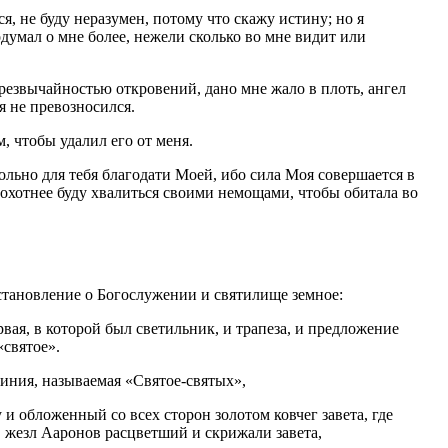
я, не буду неразумен, потому что скажу истину; но я
думал о мне более, нежели сколько во мне видит или
резвычайностью откровений, дано мне жало в плоть, ангел
я не превозносился.
, чтобы удалил его от меня.
вольно для тебя благодати Моей, ибо сила Моя совершается в
 охотнее буду хвалиться своими немощами, чтобы обитала во
остановление о Богослужении и святилище земное:
вая, в которой был светильник, и трапеза, и предложение
«святое».
киния, называемая «Святое-святых»,
 обложенный со всех сторон золотом ковчег завета, где
, жезл Ааронов расцветший и скрижали завета,