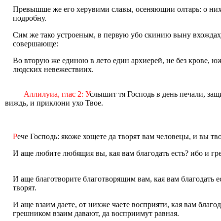
Превышше же eго херувими славы, осеняющии oлтарь: о них
подробну.
Сим же тако устроeным, в первую убо скинию выну вхожда
совершающе:
Во вторую же eдиною в лето eдин архиерей, не без крове, юж
людских невежествиих.
Аллилуиа, глас 2: У
слышит тя Господь в день печали, защ
виждь, и приклони ухо Твое.
Р
ече Господь: якоже хощете да творят вам человецы, и вы тв
И аще любите любящия вы, кая вам благодать есть? ибо и 
И аще благотворите благотворящим вам, кая вам благодать 
творят.
И аще взаим даете, от нихже чаете восприяти, кая вам благо
грешником взаим давают, да восприимут равная.