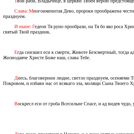
Т
вои раби, Владычице, в церкви Твоей верою предстояще
Слава: М
ногоименитая Дево, пророки проображена честно
празднуем.
И ныне: Г
едеон Тя руно прообрази, на Тя бо яко роса Хр
святый Твой праздник.
Е
гда снизшел еси к смерти, Животе Безсмертный, тогда а
Жизнодавче Христе Боже наш, слава Тебе.
Д
несь, благовернии людие, светло празднуем, осеняеми 
Покровом, и избави нас от всякаго зла, молящи Сына Твоего Х
В
оскресл еси от гроба Всесильне Спасе, и ад видев чудо,