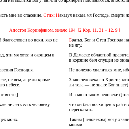
о за ны молится Богу: ангели со архиереи покланяются, апостол
ысть мне во спасение.
Стих: Н
аказуя наказа мя Господь, смерти ж
Апостол Коринфяном, зачало 194. [2 Кор. 11, 31 – 12, 9.]
 благословен во веки, яко не
Б
ратья, Бог и Отец Господа н
не лгу.
, яти мя хотя: и оконцем в
В Дамаске областной правител
в корзине был спущен из окна 
овения Господня.
Не полезно хвалиться мне, и
еле, не вем, аще ли кроме
Знаю человека во Христе, кот
го небесе.
ли тела — не знаю: Бог знает)
ог весть:]
И знаю о таком человеке ([толь
же не леть есть человеку
что он был восхищен в рай и 
пересказать.
щех моих.
Таким [человеком] могу хвали
моими.