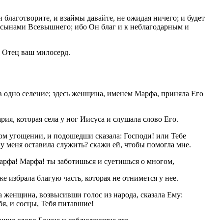
 благотворите, и взаймы давайте, не ожидая ничего; и будет
е сынами Всевышнего; ибо Он благ и к неблагодарным и
и Отец ваш милосерд.
в одно селение; здесь женщина, именем Марфа, приняла Его
рия, которая села у ног Иисуса и слушала слово Его.
ом угощении, и подошедши сказала: Господи! или Тебе
ну меня оставила служить? скажи ей, чтобы помогла мне.
Марфа! Марфа! ты заботишься и суетишься о многом,
е избрала благую часть, которая не отнимется у нее.
а женщина, возвысивши голос из народа, сказала Ему:
я, и сосцы, Тебя питавшие!