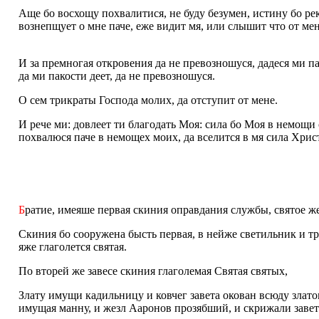
Аще бо восхощу похвалитися, не буду безумен, истину бо рек
вознепщует о мне паче, еже видит мя, или слышит что от мен
И за премногая откровения да не превозношуся, дадеся ми п
да ми пакости деет, да не превозношуся.
О сем трикраты Господа молих, да отступит от мене.
И рече ми: довлеет ти благодать Моя: сила бо Моя в немощи 
похвалюся паче в немощех моих, да вселится в мя сила Хрис
Б
ратие, имеяше первая скиния оправдания службы, святое ж
Скиния бо сооружена бысть первая, в нейже светильник и тр
яже глаголется святая.
По вторей же завесе скиния глаголемая Святая святых,
Злату имущи кадильницу и ковчег завета окован всюду злато
имущая манну, и жезл Ааронов прозябший, и скрижали завет