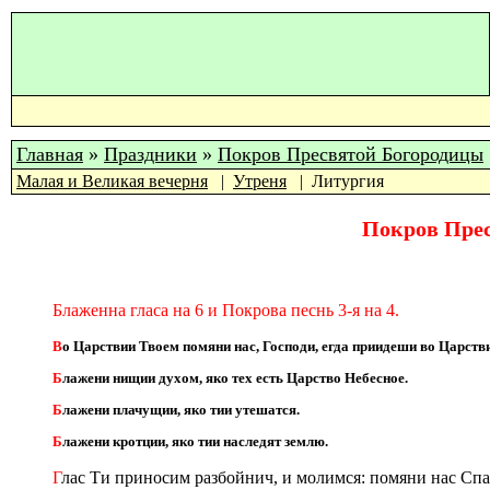
Главная
»
Праздники
»
Покров Пресвятой Богородицы
Малая и Великая вечерня
Утреня
Литургия
Покров Пре
Блаженна гласа на 6 и Покрова песнь 3-я на 4.
В
о Царствии Твоем помяни нас, Господи, егда приидеши во Царств
Б
лажени нищии духом, яко тех есть Царство Небесное.
Б
лажени плачущии, яко тии утешатся.
Б
лажени кротции, яко тии наследят землю.
Г
лас Ти приносим разбойнич, и молимся: помяни нас Спа