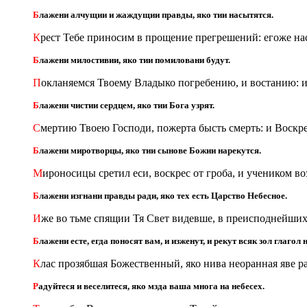
Б
лажени алчущии и жаждущии правды, яко тии насытятся.
К
рест Тебе приносим в прощение прегрешений: егоже на
Б
лажени милостивии, яко тии помиловани будут.
П
окланяемся Твоему Владыко погребению, и востанию: и
Б
лажени чистии сердцем, яко тии Бога узрят.
С
мертию Твоею Господи, пожерта бысть смерть: и Воскре
Б
лажени миротворцы, яко тии сынове Божии нарекутся.
М
ироносицы сретил еси, воскрес от гроба, и учеником во
Б
лажени изгнани правды ради, яко тех есть Царство Небесное.
И
же во тьме спящии Тя Свет видевше, в преисподнейших
Б
лажени есте, егда поносят вам, и изженут, и рекут всяк зол глаго
К
лас прозябшая Божественный, яко нива неоранная яве 
Р
адуйтеся и веселитеся, яко мзда ваша многа на небесех.