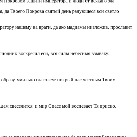
м Покровом защити императора и люди от всякаго зла.
я, да Твоего Покрова святый день радующеся вси светло
ператору нашему на враги, да яко мадиамы низложив, прославит
сподних воскресил еси, вся силы небесныя взываху:
 образу, умильно глаголем: покрый нас честным Твоим
 Адам свеселится, и мир Спасе мой воспевает Тя присно.