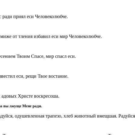
с ради приял еси Человеколюбче.
миже от тления избавил еси мир Человеколюбче.
сением Твоим Спасе, мир спасл еси.
звестил еси, рещи Твое востание.
 адовых Христе воскресоша.
л на вы лжуще Мене ради.
радуйся, одушевленная трапезо, хлеб животный вмещшая. Раду