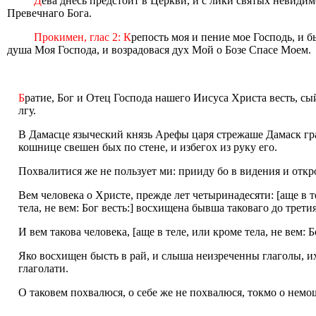
Д
ева днесь предстоит в Церкви, и с лики святых невидим
Превечнаго Бога.
Прокимен, глас 2: К
репость моя и пение мое Господь, и б
душа Моя Господа, и возрадовася дух Мой о Бозе Спасе Моем.
Б
ратие, Бог и Отец Господа нашего Иисуса Христа весть, сый
лгу.
В Дамасце языческий князь Арефы царя стрежаше Дамаск град
кошнице свешен бых по стене, и избегох из руку его.
Похвалитися же не пользует ми: прииду бо в видения и откр
Вем человека о Христе, прежде лет четыринадесяти: [аще в т
тела, не вем: Бог весть:] восхищена бывша таковаго до третия
И вем такова человека, [аще в теле, или кроме тела, не вем: Б
Яко восхищен бысть в рай, и слыша неизреченны глаголы, их
глаголати.
О таковем похвалюся, о себе же не похвалюся, токмо о немо