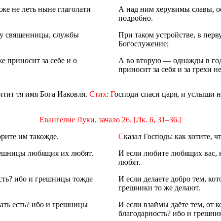
же не леть ныне глаголати
А над ним херувимы славы, о
подробно.
ху священницы, службы
При таком устройстве, в пер
Богослужение;
е приносит за себе и о
А во вторую — однажды в год
приносит за себя и за грехи н
итит тя имя Бога Иаковля.
Стих: Г
осподи спаси царя, и услыши н
Евангелие Луки, зачало 26. [Лк. 6, 31–36.]
орите им такожде.
С
казал Господь: как хотите, 
грешницы любящия их любят.
И если любите любящих вас, 
любят.
есть? ибо и грешницы тожде
И если делаете добро тем, кот
грешники то же делают.
дать есть? ибо и грешницы
И если взаймы даёте тем, от к
благодарность? ибо и грешни