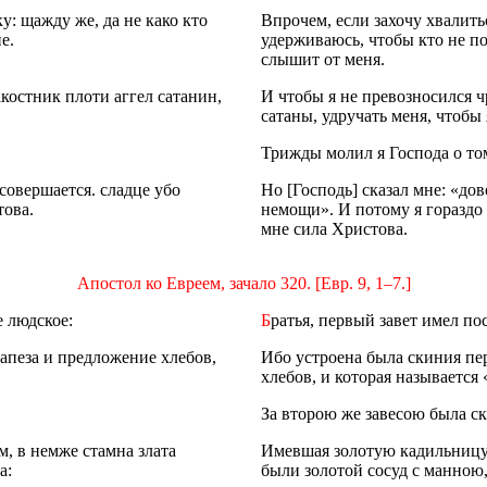
у: щажду же, да не како кто
Впрочем, если захочу хвалитьс
е.
удерживаюсь, чтобы кто не по
слышит от меня.
акостник плоти аггел сатанин,
И чтобы я не превозносился ч
сатаны, удручать меня, чтобы 
Трижды молил я Господа о том
совершается. сладце убо
Но [Господь] сказал мне: «до
това.
немощи». И потому я гораздо
мне сила Христова.
Апостол ко Евреем, зачало 320. [Евр. 9, 1–7.]
е людское:
Б
ратья, первый завет имел п
апеза и предложение хлебов,
Ибо устроена была скиния пер
хлебов, и которая называется 
За второю же завесою была с
м, в немже стамна злата
Имевшая золотую кадильницу и
а:
были золотой сосуд с манною