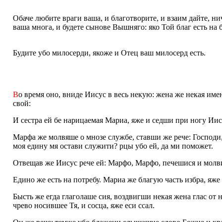
Обаче любите враги ваша, и благотворите, и взаим дайте, ни
ваша многа, и будете сынове Вышняго: яко Той благ есть на 
Будите убо милосерди, якоже и Отец ваш милосерд есть.
В
о время оно, вниде Иисус в весь некую: жена же некая им
свой:
И сестра ей бе нарицаемая Мариа, яже и седши при ногу Иис
Марфа же молвяше о мнозе службе, ставши же рече: Господи,
моя едину мя остави служити? рцы убо ей, да ми поможет.
Отвещав же Иисус рече ей: Марфо, Марфо, печешися и молв
Едино же есть на потребу. Мариа же благую часть избра, яже 
Бысть же егда глаголаше сия, воздвигши некая жена глас от 
чрево носившее Тя, и сосца, яже еси ссал.