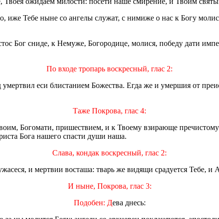
, Твоея ожидаем милости: посети наше смирение, и Твоим святы
, иже Тебе ныне со ангелы служат, с нимиже о нас к Богу молис
истос Бог сниде, к Немуже, Богородице, молися, победу дати им
По входе тропарь воскресный, глас 2:
д умертвил еси блистанием Божества. Егда же и умершия от преи
Таже Покрова, глас 4:
Твоим, Богомати, пришествием, и к Твоему взирающе пречистому
риста Бога нашего спасти души наша.
Слава, кондак воскресный, глас 2:
 ужасеся, и мертвии восташа: тварь же видящи срадуется Тебе, и
И ныне, Покрова, глас 3:
Подобен: Д
ева днесь: