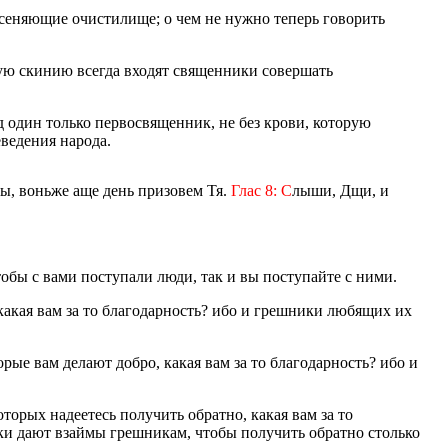
сеняющие очистилище; о чем не нужно теперь говорить
вую скинию всегда входят священники совершать
 один только первосвященник, не без крови, которую
еведения народа.
ы, воньже аще день призовем Тя.
Глас 8: С
лыши, Дщи, и
чтобы с вами поступали люди, так и вы поступайте с ними.
какая вам за то благодарность? ибо и грешники любящих их
орые вам делают добро, какая вам за то благодарность? ибо и
оторых надеетесь получить обратно, какая вам за то
ки дают взаймы грешникам, чтобы получить обратно столько