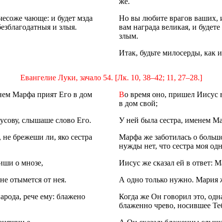
же.
чесоже чающе: и будет мзда
Но вы любите врагов ваших, и
безблагодатныя и злыя.
вам награда великая, и будет
злым.
Итак, будьте милосерды, как 
Евангелие Луки, зачало 54. [Лк. 10, 38–42; 11, 27–28.]
енем Марфа прият Его в дом
В
о время оно, пришел Иисус 
в дом свой;
усову, слышаше слово Его.
У ней была сестра, именем Ма
 не брежеши ли, яко сестра
Марфа же заботилась о больш
нужды нет, что сестра моя од
иши о мнозе,
Иисус же сказал ей в ответ: 
не отымется от нея.
А одно только нужно. Мария ж
народа, рече ему: блажено
Когда же Он говорил это, одн
блаженно чрево, носившее Теб