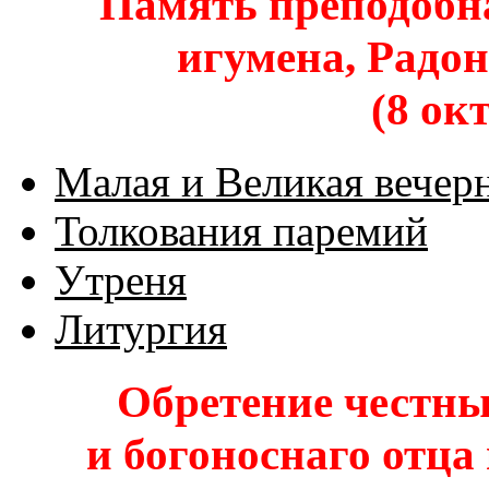
Память преподобна
игумена, Радо
(8 окт
Малая и Великая вечер
Толкования паремий
Утреня
Литургия
Обретение честны
и богоноснаго отца