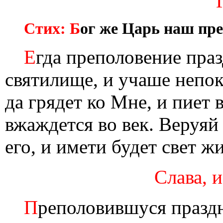
Стих: Б
ог же Царь наш пре
Е
гда преполовение праз
святилище, и учаше непок
да грядет ко Мне, и пиет
вжаждется во век. Веруяй 
его, и имети будет свет ж
Слава, и
П
реполовившуся праздн