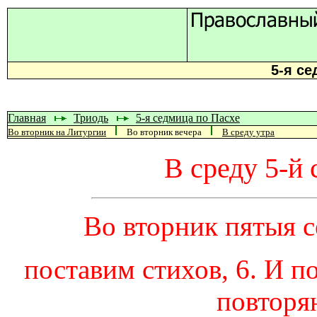
5-я се
Главная
Триодь
5-я седмица по Пасхе
Во вторник на Литургии
Во вторник вечера
В среду утра
В среду 5-й
Во вторник пятыя с
поставим стихов, 6. И 
повторяю