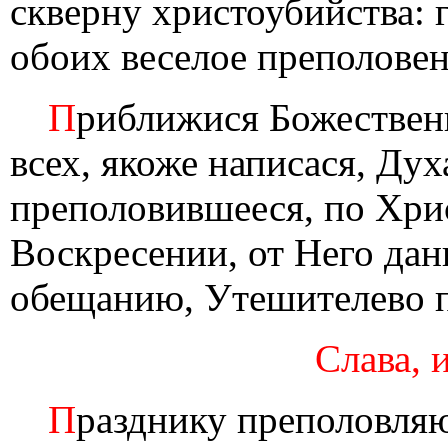
скверну христоубийства: 
обоих веселое преполовен
П
риближися Божественн
всех, якоже написася, Ду
преполовившееся, по Хри
Воскресении, от Него да
обещанию, Утешителево 
Слава, 
П
разднику преполовля