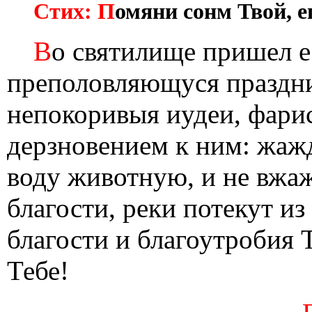
Стих: П
омяни сонм Твой, е
В
о святилище пришел 
преполовляющуся праздни
непокоривыя иудеи, фарис
дерзновением к ним: жажд
воду животную, и не вжаж
благости, реки потекут из
благости и благоутробия 
Тебе!