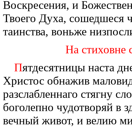
Воскресения, и Божестве
Твоего Духа, сошедшеся 
таинства, воньже низпосл
На стиховне с
П
ятдесятницы наста дн
Христос обнажив маловид
разслабленнаго стягну сло
боголепно чудотворяй в з
вечный живот, и велию ми