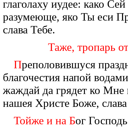
глаголаху иудее: како Сей
разумеюще, яко Ты еси П
слава Тебе.
Таже, тропарь от
П
реполовившуся праз
благочестия напой водами
жаждай да грядет ко Мне 
нашея Христе Боже, слава
Тойже и на Б
ог Господ