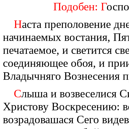
Подобен: Г
оспо
Н
аста преполовение дне
начинаемых востания, Пя
печатаемое, и светится с
соединяющее обоя, и при
Владычняго Вознесения п
С
лыша и возвеселися С
Христову Воскресению: в
возрадовашася Сего виде