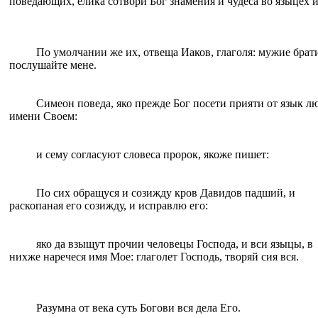
поведающих, елика сотвори Бог знамения и чудеса во языцех и
По умолчании же их, отвеща Иаков, глаголя: мужие брат
послушайте мене.
Симеон поведа, яко прежде Бог посети прияти от язык л
имени Своем:
и сему согласуют словеса пророк, якоже пишет:
По сих обращуся и созижду кров Давидов падший, и
раскопаная его созижду, и исправлю его:
яко да взыщут прочии человецы Господа, и вси языцы, в
нихже наречеся имя Мое: глаголет Господь, творяй сия вся.
Разумна от века суть Богови вся дела Его.