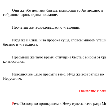
Они же убо послани бывше, приидоша во Антиохию: и
собравше народ, вдаша послание.
Прочетше же, возрадовашася о утешении.
Иуда же и Сила, и та пророка суща, словом мнозем утеш
братию и утвердиста.
Пребывша же тамо время, отпущена быста с миром от бр
ко апостолом.
Изволися же Силе пребыти тамо, Иуда же возвратися во
Иерусалим.
Евангелие Иоанна
Р
ече Господь ко пришедшим к Нему иудеем: сего ради М