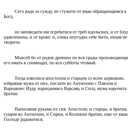
Сего ради аз сужду, не стужати от язык обращающимся к
Богу,
но заповедати им огребатися от треб идольских, и от блуд
удавленины, и от крове: и, елика неугодна себе быти, иным не
творити.
Моисей бо от родов древних по вся грады проповедающ
его имать в сонмищах, по вся субботы чтомый.
Тогда изволися апостолом и старцем со всею церковию,
избравше мужа от них, послати во Антиохию с Павлом и
Варнавою: Иуду, нарицаемаго Варсаву, и Силу, мужа нарочита 
братии.
Написавше рукама их сия: Апостоли, и старцы, и братия,
сущим во Антиохии, и Сирии, и Киликии братии, иже от язык,
Господе радоватися.