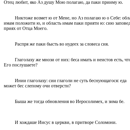
Отец любит, яко Аз душу Мою полагаю, да паки прииму ю.
Никтоже возмет ю от Мене, но Аз полагаю ю о Себе: обл
имам положити ю, и область имам паки прияти ю: сию запове
приях от Отца Моего.
Распря же паки бысть во иудеех за словеса сия.
Глаголаху же мнози от них: беса имать и неистов есть, чт
Его послушаете?
Инии глаголаху: сии глаголи не суть беснующагося: еда
может бес слепому очи отверсти?
Быша же тогда обновления во Иеросолимех, и зима бе.
И хождаше Иисус в церкви, в притворе Соломони.