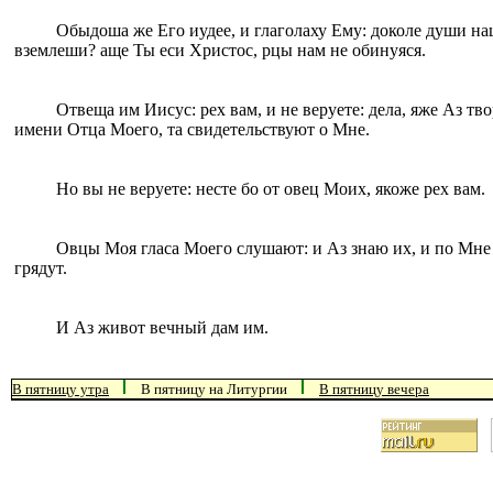
Обыдоша же Его иудее, и глаголаху Ему: доколе души на
вземлеши? аще Ты еси Христос, рцы нам не обинуяся.
Отвеща им Иисус: рех вам, и не веруете: дела, яже Аз тв
имени Отца Моего, та свидетельствуют о Мне.
Но вы не веруете: несте бо от овец Моих, якоже рех вам.
Овцы Моя гласа Моего слушают: и Аз знаю их, и по Мне
грядут.
И Аз живот вечный дам им.
В пятницу утра
В пятницу на Литургии
В пятницу вечера