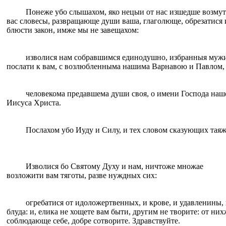
Понеже убо слышахом, яко нецыи от нас изшедше возму
вас словесы, развращающе души ваша, глаголюще, обрезатися 
блюсти закон, имже мы не завещахом:
изволися нам собравшимся единодушно, избранныя муж
послати к вам, с возлюбленныма нашима Варнавою и Павлом,
человекома предавшема души своя, о имени Господа наш
Иисуса Христа.
Послахом убо Иуду и Силу, и тех словом сказующих таяж
Изволися бо Святому Духу и нам, ничтоже множае
возложити вам тяготы, разве нуждных сих:
огребатися от идоложертвенных, и крове, и удавленины,
блуда: и, елика не хощете вам быти, другим не творите: от них
соблюдающе себе, добре сотворите. Здравствуйте.