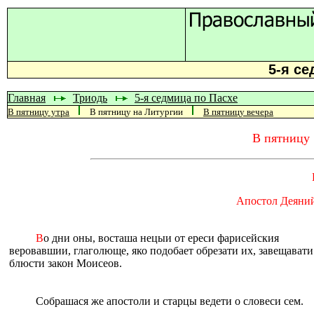
5-я се
Главная
Триодь
5-я седмица по Пасхе
В пятницу утра
В пятницу на Литургии
В пятницу вечера
В пятницу 
Апостол Деяний,
В
о дни оны, восташа нецыи от ереси фарисейския
веровавшии, глаголюще, яко подобает обрезати их, завещавати
блюсти закон Моисеов.
Собрашася же апостоли и старцы ведети о словеси сем.