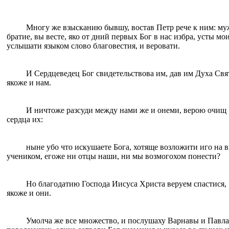
Многу же взысканию бывшу, востав Петр рече к ним: му
братие, вы весте, яко от дний первых Бог в нас избра, усты мо
услышати языком слово благовестия, и веровати.
И Сердцеведец Бог свидетельствова им, дав им Духа Свя
якоже и нам.
И ничтоже разсуди между нами же и онеми, верою очищ
сердца их:
ныне убо что искушаете Бога, хотяще возложити иго на 
учеником, егоже ни отцы наши, ни мы возмогохом понести?
Но благодатию Господа Иисуса Христа веруем спастися,
якоже и они.
Умолча же все множество, и послушаху Варнавы и Павла