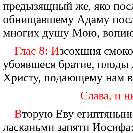
предызящный же, яко по
обнищавшему Адаму послу
многих душу Мою, вопию
Глас 8: И
зсохшия смоко
убоявшеся братие, плоды
Христу, подающему нам в
Слава, и н
В
торую Еву египтяныню
ласканьми запяти Иосифа: