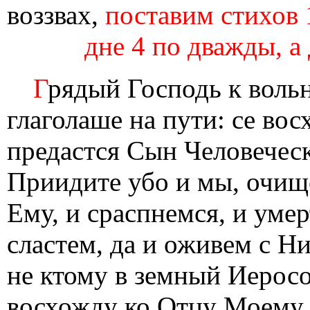
воззвах,
поставим стихов 
дне 4 по дважды, а 
Г
рядый Господь к вольн
глаголаше на пути: се во
предастся Сын Человеческ
Приидите убо и мы, очи
Ему, и сраспнемся, и уме
сластем, да и оживем с 
не ктому в земный Иеросо
восхожду ко Отцу Моему 