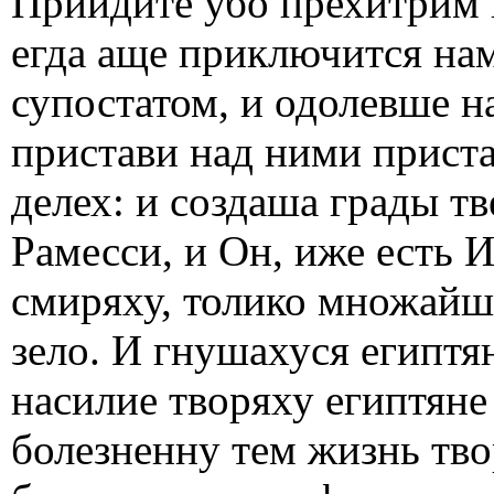
Приидите убо прехитрим и
егда аще приключится нам
супостатом, и одолевше н
пристави над ними приста
делех: и создаша грады т
Рамесси, и Он, иже есть 
смиряху, толико множайши
зело. И гнушахуся египт
насилие творяху египтян
болезненну тем жизнь тво