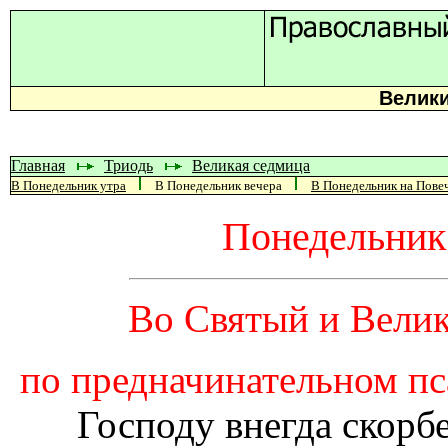
Велик
Главная
Триодь
Великая седмица
В Понедельник утра
В Понедельник вечера
В Понедельник на Пове
Понедельник
Во Святый и Велик
по предначинательном пс
Господу внегда скорбе