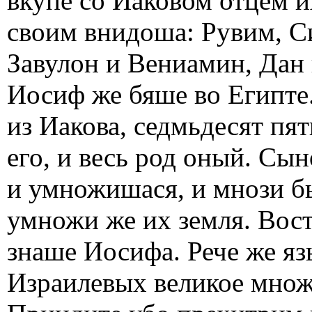
вкупе со Иаковом отцем и
своим внидоша: Рувим, Си
Завулон и Вениамин, Дан
Иосиф же бяше во Египте
из Иакова, седмьдесят пят
его, и весь род оный. Сы
и умножишася, и мнози бы
умножи же их земля. Вост
знаше Иосифа. Рече же яз
Израилевых великое множе