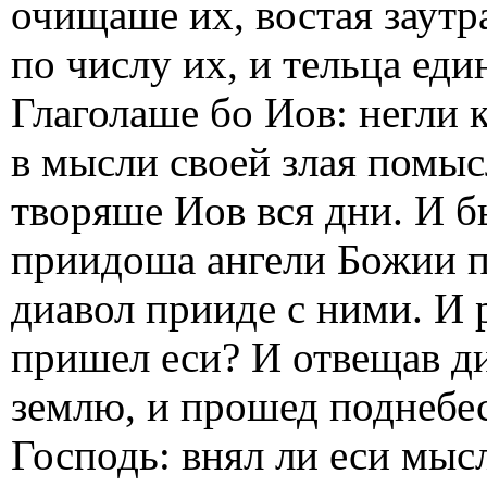
очищаше их, востая заут
по числу их, и тельца еди
Глаголаше бо Иов: негли 
в мысли своей злая помыс
творяше Иов вся дни. И бы
приидоша ангели Божии п
диавол прииде с ними. И 
пришел еси? И отвещав ди
землю, и прошед поднебес
Господь: внял ли еси мыс