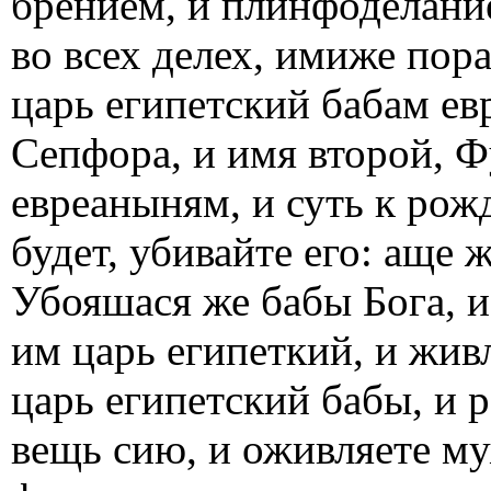
брением, и плинфоделание
во всех делех, имиже пор
царь египетский бабам ев
Сепфора, и имя второй, Фу
евреаныням, и суть к ро
будет, убивайте его: аще 
Убояшася же бабы Бога, и
им царь египеткий, и жив
царь египетский бабы, и р
вещь сию, и оживляете м