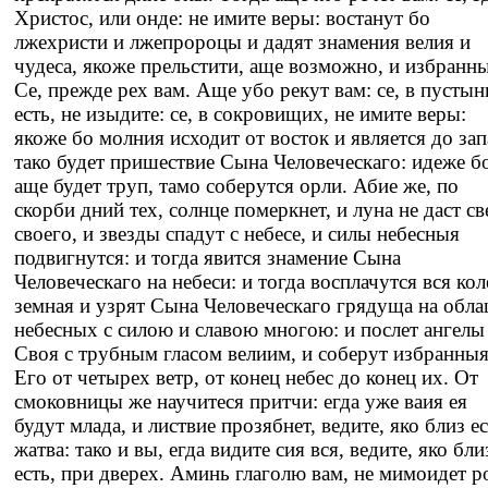
Христос, или онде: не имите веры: востанут бо
лжехристи и лжепророцы и дадят знамения велия и
чудеса, якоже прельстити, аще возможно, и избранны
Се, прежде рех вам. Аще убо рекут вам: се, в пустын
есть, не изыдите: се, в сокровищих, не имите веры:
якоже бо молния исходит от восток и является до зап
тако будет пришествие Сына Человеческаго: идеже б
аще будет труп, тамо соберутся орли. Абие же, по
скорби дний тех, солнце померкнет, и луна не даст св
своего, и звезды спадут с небесе, и силы небесныя
подвигнутся: и тогда явится знамение Сына
Человеческаго на небеси: и тогда восплачутся вся кол
земная и узрят Сына Человеческаго грядуща на обла
небесных с силою и славою многою: и послет ангелы
Своя с трубным гласом велиим, и соберут избранны
Его от четырех ветр, от конец небес до конец их. От
смоковницы же научитеся притчи: егда уже ваия ея
будут млада, и листвие прозябнет, ведите, яко близ е
жатва: тако и вы, егда видите сия вся, ведите, яко бли
есть, при дверех. Аминь глаголю вам, не мимоидет р