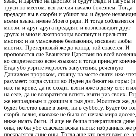
язык, и царство на царство: и будут глади и пагубы и
труси по местом: вся же сия начало болезнем. Тогда
предадят вы в скорби и убиют вы: и будете ненавид
всеми языки имене Моего ради. И тогда соблазнятся
мнози, и друг друга предадят, и возненавидят друг
друга: и мнози лжепророцы востанут и прельстят
многия: и за умножение беззакония, изсякнет любы
многих. Претерпевый же до конца, той спасется. И
проповестся сие Евангелие Царствия по всей вселенн
во свидетелство всем языком: и тогда приидет кончин
Егда убо узрите мерзость запустения, реченную
Даниилом пророком, стоящу на месте святе: иже чтет
разумеет: тогда сущии во Иудеи да бежат на горы: (и
иже на крове, да не сходит взяти яже в дому его: и и
на селе, да не возвратится вспять взяти риз своих. Го
же непраздным и доящим в тыя дни. Молитеся же, да
будет бегство ваше в зиме, ни в субботу. Будет бо то
скорбь велия, яковаже не была от начала мира доселе
ниже имать быти. И аще не быша прекратилися дние
оны, не бы убо спаслася всяка плоть: избранных же 
прекратятся дние оны. Тогда аще кто речет вам: се, з