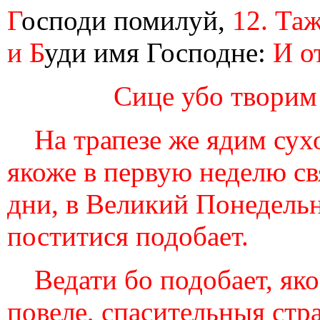
Г
осподи помилуй,
12. Таж
и Б
уди имя Господне:
И о
Сице убо творим 
На трапезе же ядим сух
якоже в первую неделю свя
дни, в Великий Понедельн
поститися подобает.
Ведати бо подобает, я
повеле, спасительныя стра