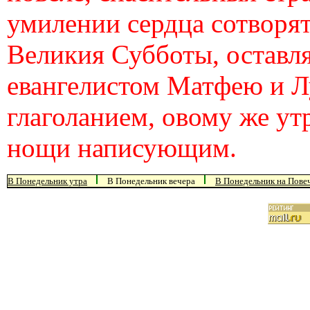
умилении сердца сотворя
Великия Субботы, оставл
евангелистом Матфею и Лу
глаголанием, овому же ут
нощи написующим.
В Понедельник утра
В Понедельник вечера
В Понедельник на Пове