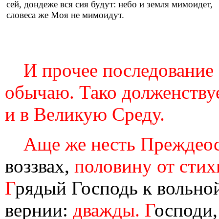
сей, дондеже вся сия будут: небо и земля мимоидет,
словеса же Моя не мимоидут.
И прочее последование
обычаю. Тако долженству
и в Великую Среду.
Аще же несть Преждео
воззвах,
половину от стихи
Г
рядый Господь к вольно
вернии:
дважды. Г
осподи,