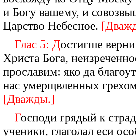
и Богу вашему, и совозвы
Царство Небесное.
[Дважд
Глас 5: Д
остигше верни
Христа Бога, неизреченно
прославим: яко да благоу
нас умерщвленных грехом,
[Дважды.]
Г
осподи грядый к стра
ученики, глаголал еси осо