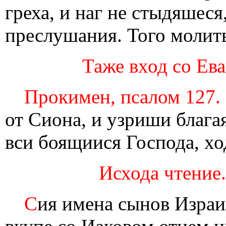
греха, и наг не стыдяшес
преслушания. Того молит
Таже вход со Ев
Прокимен, псалом 127. 
от Сиона, и узриши блага
вси боящиися Господа, хо
Исхода чтение. 
С
ия имена сынов Израи