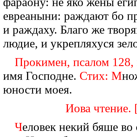
фараону: не яко жены еги
евреаныни: раждают бо п
и раждаху. Благо же твор
людие, и укрепляхуся зело
Прокимен, псалом 128, г
имя Господне.
Стих: М
но
юности моея.
Иова чтение. [
Ч
еловек некий бяше во