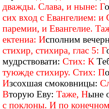
дважды. Слава, и ныне: Г
сих вход с Евангелием: и 
паремии, и Евангелие. Та
ектениа: И
сполним вече
стихир, стихира, глас 5: Г
мудрствовати:
Стих: К
Теб
туюжде стихиру. Стих: П
И
зсохшая смоковницы:
Сл
В
торую Еву:
Таже, Н
ыне 
с поклоны. И по конечном