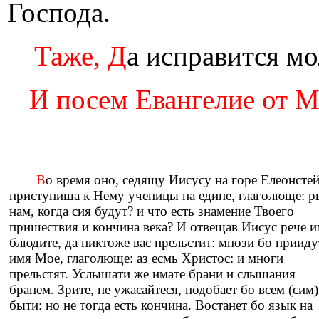
Господа.
Таже, Д
а исправится мо
И посем Евангелие от Ма
В
о время оно, седящу Иисусу на горе Елеонстей
приступиша к Нему ученицы на едине, глаголюще: р
нам, когда сия будут? и что есть знамение Твоего
пришествия и кончина века? И отвещав Иисус рече и
блюдите, да никтоже вас прельстит: мнози бо прииду
имя Мое, глаголюще: аз есмь Христос: и многи
прельстят. Услышати же имате брани и слышания
бранем. Зрите, не ужасайтеся, подобает бо всем (сим)
быти: но не тогда есть кончина. Востанет бо язык на