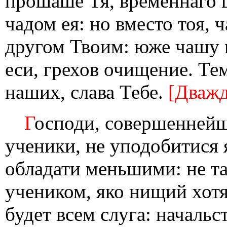
прошаше Тя, временнаго ц
чадом ея: но вместо тоя,
другом Твоим: юже чашу 
еси, грехов очищение. Те
наших, слава Тебе.
[Дважд
Г
осподи, совершеннейш
ученики, не уподобитися 
обладати меньшими: не т
учеником, яко нищий хотя
будет всем слуга: начальс