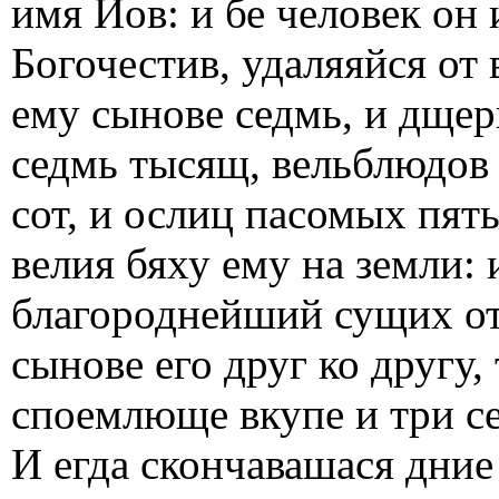
имя Иов: и бе человек он 
Богочестив, удаляяйся от
ему сынове седмь, и дщери
седмь тысящ, вельблюдов 
сот, и ослиц пасомых пять 
велия бяху ему на земли: 
благороднейший сущих от
сынове его друг ко другу,
споемлюще вкупе и три се
И егда скончавашася дние