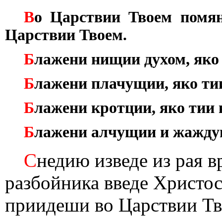
В
о Царствии Твоем помян
Царствии Твоем.
Б
лажени нищии духом, яко 
Б
лажени плачущии, яко ти
Б
лажени кротции, яко тии 
Б
лажени алчущии и жаждущ
С
недию изведе из рая в
разбойника введе Христос
приидеши во Царствии Тв