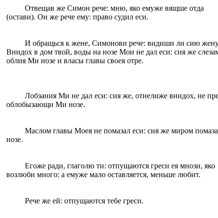
Отвещав же Симон рече: мню, яко eмуже вящше отда
(остави). Oн же рече eму: право судил eси.
И обращься к жене, Симонови рече: видиши ли сию жен
Внидох в дом твой, воды на нозе Мои не дал eси: сия же слеза
облия Ми нозе и власы главы своея отре.
Лобзания Ми не дал eси: сия же, отнелиже внидох, не пр
облобызающи Ми нозе.
Маслом главы Моея не помазал eси: сия же миром помаз
нозе.
Егоже ради, глаголю ти: отпущаются греси eя мнози, яко
возлюби много: а eмуже мало оставляется, меньше любит.
Рече же eй: отпущаются тебе греси.