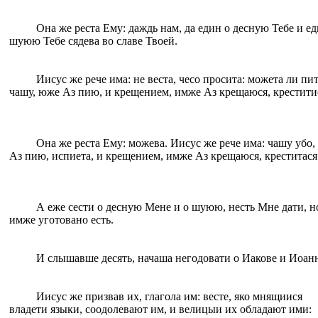
Она же реста Eму: даждь нам, да eдин о десную Тебe и eд
шуюю Тебe сядева во славе Твоей.
Иисус же рече има: не веста, чесо просита: можета ли пи
чашу, юже Аз пию, и крещением, имже Аз крещаюся, крестити
Она же реста Eму: можева. Иисус же рече има: чашу убо
Аз пию, испиета, и крещением, имже Аз крещаюся, креститася
А eже сести о десную Менe и о шуюю, несть Мне дати, н
имже уготовано eсть.
И слышавше десять, начаша негодовати о Иакове и Иоанн
Иисус же призвав их, глагола им: весте, яко мнящиися
владети языки, соодолевают им, и велицыи их обладают ими: