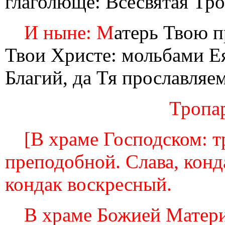
глаголюще: Всесвятая Трои
И ныне: М
атерь Твою п
Твои Христе: мольбами Е
Благий, да Тя прославляем
Тропар
[В храме Господском: т
преподобной. Слава, конд
кондак воскресный.
В храме Божией Матери