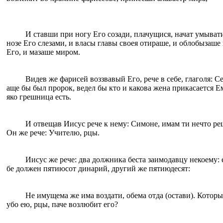
И ставши при ногу Eго созади, плачущися, начат умыват
нозе Eго слезами, и власы главы своея отираше, и облобызаше 
Eго, и мазаше миром.
Видев же фарисей воззвавый Eго, рече в себе, глаголя: С
аще бы был пророк, ведел бы кто и какова жена прикасается E
яко грешница eсть.
И отвещав Иисус рече к нему: Симоне, имам ти нечто ре
Oн же рече: Учителю, рцы.
Иисус же рече: два должника беста заимодавцу некоему:
бе должен пятиюсот динарий, другий же пятиюдесят:
Не имущема же има воздати, oбема отда (остави). Котор
убо eю, рцы, паче возлюбит eго?