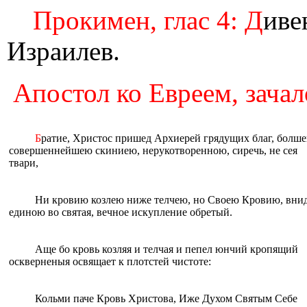
Прокимен, глас 4: Д
иве
Израилев.
Апостол ко Евреем, зачало
Б
ратие, Христос пришед Архиерей грядущих благ, болш
совершеннейшею скиниею, нерукотворенною, сиречь, не сея
твари,
Ни кровию козлею ниже телчею, но Своею Кровию, вни
eдиною во святая, вечное искупление обретый.
Аще бо кровь козляя и телчая и пепел юнчий кропящий
осквернeныя освящает к плотстей чистоте:
Кольми паче Кровь Христова, Иже Духом Святым Себе