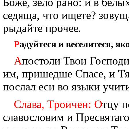
Боже, зело рано: и в белы
седяща, что ищете? зовущ
рыдайте прочее.
Р
адуйтеся и веселитеся, як
А
постоли Твои Господи 
им, пришедше Спасе, и Т
послал еси во языки учити
Слава, Троичен: О
тцу п
славословим и Пресвятаго