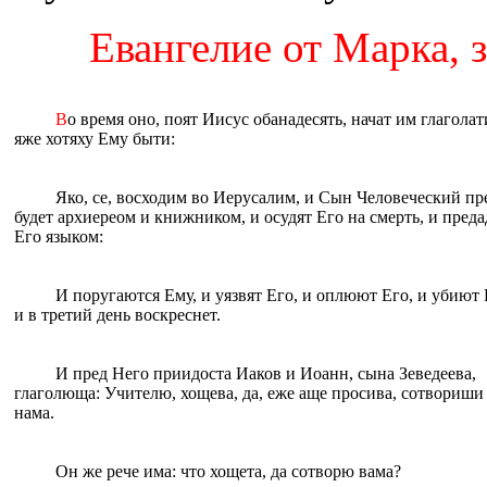
Евангелие от Марка, з
В
о время оно, поят Иисус oбанадесять, начат им глаголат
яже хотяху Eму быти:
Яко, се, восходим во Иерусалим, и Сын Человеческий пр
будет архиереом и книжником, и осудят Eго на смерть, и преда
Eго языком:
И поругаются Eму, и уязвят Eго, и оплюют Eго, и убиют 
и в третий день воскреснет.
И пред Него приидоста Иаков и Иоанн, сына Зеведеeва,
глаголюща: Учителю, хощева, да, eже аще просива, сотвориши
нама.
Oн же рече има: что хощета, да сотворю вама?