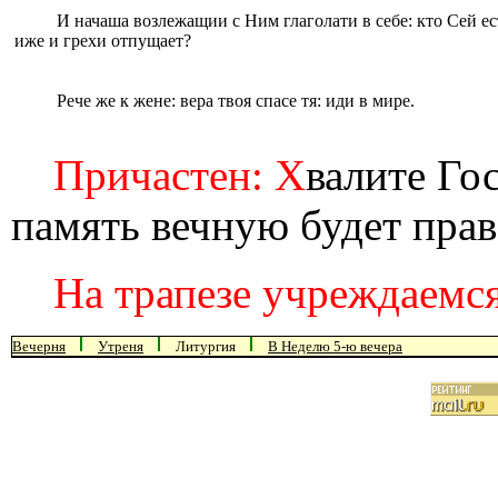
И начаша возлежащии с Ним глаголати в себе: кто Сей eс
иже и грехи отпущает?
Рече же к жене: вера твоя спасе тя: иди в мире.
Причастен: Х
валите Го
память вечную будет прав
На трапезе учреждаемся
Вечерня
Утреня
Литургия
В Неделю 5-ю вечера