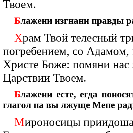
Твоем.
Б
лажени изгнани правды ра
Х
рам Твой телесный т
погребением, со Адамом, 
Христе Боже: помяни нас
Царствии Твоем.
Б
лажени есте, егда понося
глагол на вы лжуще Мене рад
М
ироносицы приидоша 