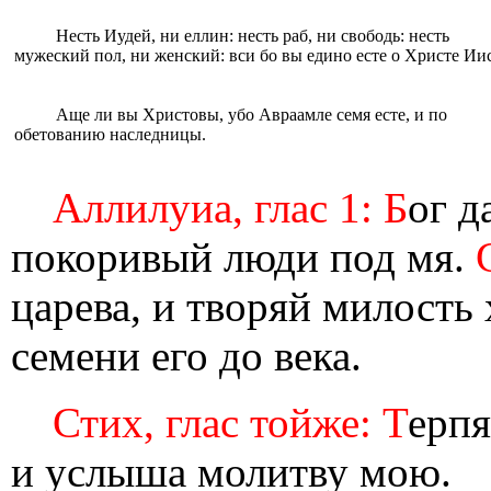
Несть Иудей, ни eллин: несть раб, ни свободь: несть
мужеский пол, ни женский: вси бо вы eдино eсте о Христе Иис
Аще ли вы Христовы, убо Авраамле семя eсте, и по
обетованию наследницы.
Аллилуиа, глас 1: Б
ог д
покоривый люди под мя.
царева, и творяй милость
семени его до века.
Стих, глас тойже: Т
ерпя
и услыша молитву мою.