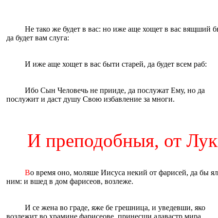
Не тако же будет в вас: но иже аще хощет в вас вящший б
да будет вам слуга:
И иже аще хощет в вас быти старей, да будет всем раб:
Ибо Сын Человечь не прииде, да послужат Eму, но да
послужит и даст душу Свою избавление за многи.
И преподобныя, от Луки,
В
о время оно, моляше Иисуса некий от фарисeй, да бы ял
ним: и вшед в дом фарисеов, возлеже.
И се жена во граде, яже бе грешница, и уведевши, яко
возлежит во храмине фарисеове, принесши алавастр мира,