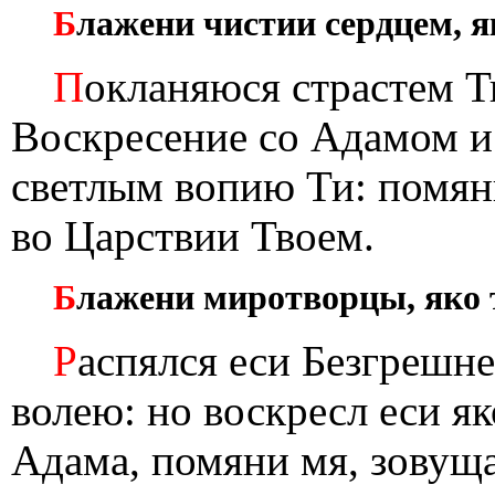
Б
лажени чистии сердцем, я
П
окланяюся страстем Т
Воскресение со Адамом и
светлым вопию Ти: помян
во Царствии Твоем.
Б
лажени миротворцы, яко 
Р
аспялся еси Безгрешне
волею: но воскресл еси я
Адама, помяни мя, зовуща