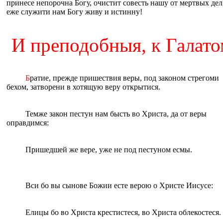
принесе непорочна Богу, очистит совесть нашу от мертвых дел
eже служити нам Богу живу и истинну!
И преподобныя, к Галатом,
Б
ратие, прежде пришествия веры, под законом стрегоми
бехом, затворени в хотящую веру открытися.
Темже закон пестун нам бысть во Христа, да от веры
оправдимся:
Пришедшей же вере, уже не под пестуном eсмы.
Вси бо вы сынове Божии eсте верою о Христе Иисусе:
Eлицы бо во Христа крестистеся, во Христа облекостеся.