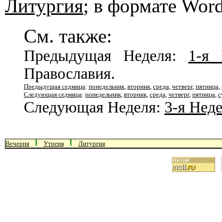
Литургия
; в формате Wor
См. также:
Предыдущая Неделя:
1-я 
Православия.
Предыдущая седмица
:
понедельник
,
вторник
,
среда
,
четверг
,
пятница
,
Следующая седмица
:
понедельник
,
вторник
,
среда
,
четверг
,
пятница
,
с
Следующая Неделя:
3-я Нед
Вечерня
Утреня
Литургия