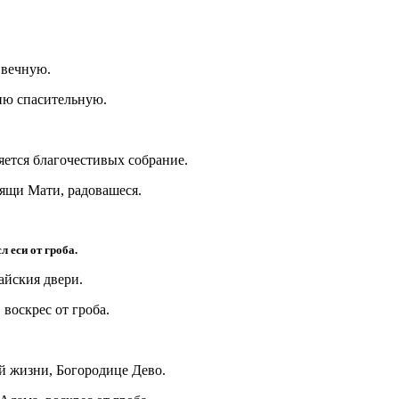
 вечную.
ию спасительную.
ется благочестивых собрание.
рящи Мати, радовашеся.
л еси от гроба.
айския двери.
воскрес от гроба.
й жизни, Богородице Дево.