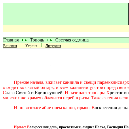
Главная
Триодь
Светлая седмица
Вечерня
Утреня
Литургия
Прежде начала, вжигает кандила и свещи параекклисиарх
отходит во святый олтарь, и взем кадильницу стоит пред свят
С
лава Святей и Единосущней:
И начинает тропарь: Х
ристос во
мирских же храмех облачится иерей в ризы. Таже ектениа вели
И по возгласе абие поем канон, ирмос: В
оскресения день
Ирмос: В
оскресения день, просветимся, людие: Пасха, Господня Па