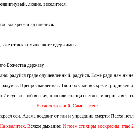
оздвигнувый, людие, веселитеся.
тос воскресе и ад пленися.
, яже от века имяше люте одержимыя.
го Божества державу.
дня: радуйся граде одушевленный: радуйся, Еяже ради нам ныне 
, радуйся, Препрославленная: Твой бо Сын воскресе тридневен от
о Иисус во гроб возсия, просияв солнца светлее, и верныя вся о
Ексапостиларий. Самогласен:
кресл еси, Адама воздвиг от тли и упразднив смерть: Пасха нет
На хвалитех, В
сякое дыхание:
И поем стихиры воскресны, глас 2