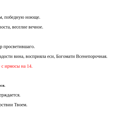
им, победную ноюще.
оста, веселие вечное.
ир просветившаго.
радости вина, восприяла еси, Богомати Всенепорочная.
 с ирмосы на 14.
ся.
ерждается.
арствии Твоем.