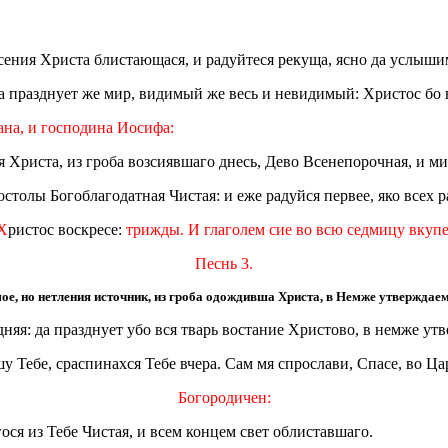
сения Христа блистающася, и радуйтеся рекуща, ясно да услыш
 да празднует же мир, видимый же весь и невидимый: Христос бо в
ана, и господина Иосифа:
Христа, из гроба возсиявшаго днесь, Дево Всенепорочная, и м
столы Богоблагодатная Чистая: и еже радуйся первее, яко всех 
 Х
ристос воскресе:
трижды. И глаголем сие во всю седмицу вкупе
Песнь 3.
мое, но нетления источник, из гроба одождивша Христа, в Немже утверждаем
дняя: да празднует убо вся тварь востание Христово, в немже утв
шу Тебе, сраспинахся Тебе вчера. Сам мя спрослави, Спасе, во Ц
Богородичен:
я из Тебе Чистая, и всем концем свет облиставшаго.