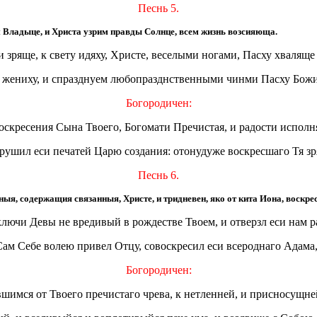
Песнь 5.
 Владыце, и Христа узрим правды Солнце, всем жизнь возсияюща.
 зряще, к свету идяху, Христе, веселыми ногами, Пасху хваляще
ко жениху, и спразднуем любопразднственными чинми Пасху Бож
Богородичен:
кресения Сына Твоего, Богомати Пречистая, и радости исполня
азрушил еси печатей Царю создания: отонудуже воскресшаго Тя з
Песнь 6.
ыя, содержащия связанныя, Христе, и тридневен, яко от кита Иона, воскрес
 ключи Девы не вредивый в рождестве Твоем, и отверзл еси нам р
Сам Себе волею привел Отцу, совоскресил еси всероднаго Адама, 
Богородичен:
шимся от Твоего пречистаго чрева, к нетленней, и присносущне