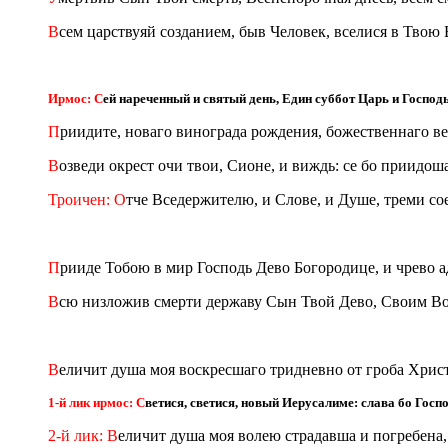
В
сем царствуяй созданием, быв Человек, вселися в Твою Б
Ирмос: С
ей нареченный и святый день, Един суббот Царь и Господь
П
риидите, новаго винограда рождения, божественнаго в
В
озведи окрест очи твои, Сионе, и виждь: се бо приидоша 
Троичен: О
тче Вседержителю, и Слове, и Душе, треми со
П
рииде Тобою в мир Господь Дево Богородице, и чрево а
В
сю низложив смерти державу Сын Твой Дево, Своим Воск
В
еличит душа моя воскресшаго тридневно от гроба Хрис
1-й лик ирмос: С
ветися, светися, новый Иерусалиме: слава бо Госпо
2-й лик: В
еличит душа моя волею страдавша и погребена,