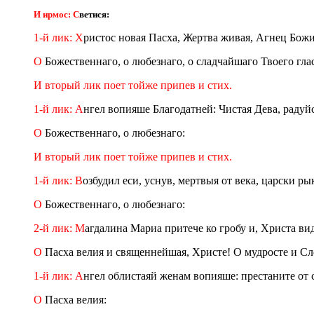
И ирмос: С
ветися:
1-й лик: Х
ристос новая Пасха, Жертва живая, Агнец Божи
О
Божественнаго, о любезнаго, о сладчайшаго Твоего гла
И вторый лик поет тойже припев и стих.
1-й лик: А
нгел вопияше Благодатней: Чистая Дева, радуйс
О
Божественнаго, о любезнаго:
И вторый лик поет тойже припев и стих.
1-й лик: В
озбудил еси, уснув, мертвыя от века, царски ры
О
Божественнаго, о любезнаго:
2-й лик: М
агдалина Мариа притече ко гробу и, Христа ви
О
Пасха велия и священнейшая, Христе! О мудросте и Сл
1-й лик: А
нгел облистаяй женам вопияше: престаните от с
О
Пасха велия: