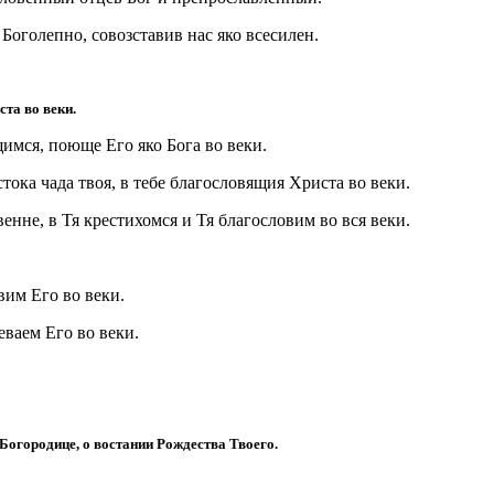
 Боголепно, совозставив нас яко всесилен.
ста во веки.
имся, поюще Его яко Бога во веки.
остока чада твоя, в тебе благословящия Христа во веки.
нне, в Тя крестихомся и Тя благословим во вся веки.
вим Его во веки.
ваем Его во веки.
, Богородице, о востании Рождества Твоего.