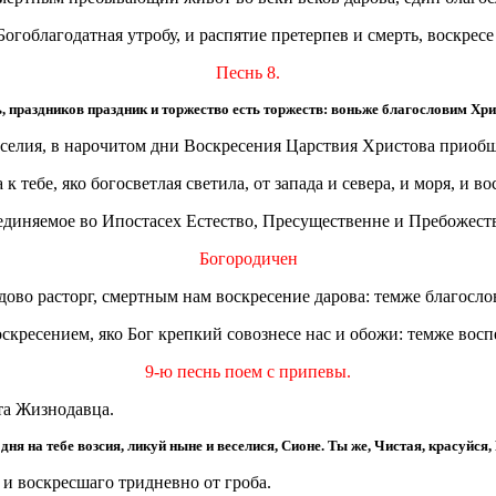
огоблагодатная утробу, и распятие претерпев и смерть, воскресе
Песнь 8.
, праздников праздник и торжество есть торжеств: воньже благословим Хри
еселия, в нарочитом дни Воскресения Царствия Христова приобщ
к тебе, яко богосветлая светила, от запада и севера, и моря, и в
единяемое во Ипостасех Естество, Пресущественне и Пребожестве
Богородичен
дово расторг, смертным нам воскресение дарова: темже благосло
ресением, яко Бог крепкий совознесе нас и обожи: темже воспе
9-ю песнь поем с припевы.
та Жизнодавца.
дня на тебе возсия, ликуй ныне и веселися, Сионе. Ты же, Чистая, красуйся
 и воскресшаго тридневно от гроба.