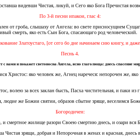
воставша видевши Чистая, ликуй, и Сего яко Бога Пречистая возв
По 3-й песни ипакои, глас 4:
лен от гроба, слышаху от Ангела: во свете присносущнем Сущаг
вивый смерть, яко есть Сын Бога, спасающаго род человеческий.
кование Златоустаго, [от сего бо дне начинаем сию книгу, и даж
Песнь 4.
с нами и покажет светоносна Ангела, ясно глаголюща: днесь спасение миру
ися Христос: яко человек же, Агнец наречеся: непорочен же, як
с, волею за всех заклан бысть, Пасха чистительная, и паки из 
, людие же Божии святии, образов сбытие зряще, веселимся Боже
Богородичен:
е, и смертное жилище разори Своею смертию днесь, и озари вс
а Чистая зрящи, добрая и Непорочная в женах и красная, днесь 