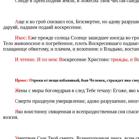
С
ниде в преисподняя земли, в ложесна Твоя Чистая сшеды
А
ще и во гроб снизшел еси, Безсмертне, но адову разру
даруяй, падшим подаяй воскресение.
Икос: Е
же прежде солнца Солнце зашедшее иногда во гро
Тело живоносное и погребенное, плоть Воскресившаго падшаго 
плащанице обвитому, и плачим, и возопиим: о Владыко, воста
И чтение. И по нем: В
оскресение Христово:
трижды, и В
Ирмос: О
троки от пещи избавивый, быв Человек, страждет яко смер
Ж
ены с миры богомудрыя в след Тебе течаху: Егоже, яко
С
мерти празднуем умерщвление, адово разрушение, иного
Я
ко воистинну священная и всепразднственная сия спасит
возсия.
У
мертвив Сын Твой смерть, Всенепорочная днесь, всем 