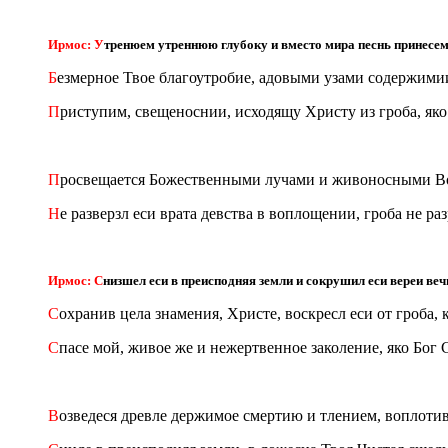
Ирмос: У
тренюем утреннюю глубоку и вместо мира песнь принесем
Б
езмерное Твое благоутробие, адовыми узами содержимии
П
риступим, свещеноснии, исходящу Христу из гроба, я
П
росвещается Божественными лучами и живоносными Вос
Н
е разверзл еси врата девства в воплощении, гроба не р
Ирмос: С
низшел еси в преисподняя земли и сокрушил еси вереи вечн
С
охранив цела знамения, Христе, воскресл еси от гроба,
С
пасе мой, живое же и нежертвенное заколение, яко Бог 
В
озведеся древле держимое смертию и тлением, воплотив