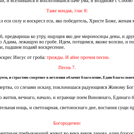
й, и вселивыйся и воплотивыйся паче ума, и воздвиже с Собою А
Таже кондак, глас 8:
шил еси силу и воскресл еси, яко победитель, Христе Боже, жена
б, предвариша ко утру, ищущия яко дне мироносицы девы, и дру
Адама, лежащую во гробе. Идем, потщимся, якоже волсви, и пок
ни, падшим подаяй воскресение.
оскрес Иисус от гроба:
трижды. И абие прочия песни.
Песнь 7.
тен, и страстию смертное в нетления облачит благолепие, Един благословен
 мертва, со слезами искаху, поклонишася радующияся Живому Бог
 жития, вечнаго, начало, и играюще поем Виновнаго, Единаго б
ельная нощь, и светозарная, светоноснаго дне, востания сущи п
Богородичен:
смертным пребывающий живот во веки веков дарова, един благо