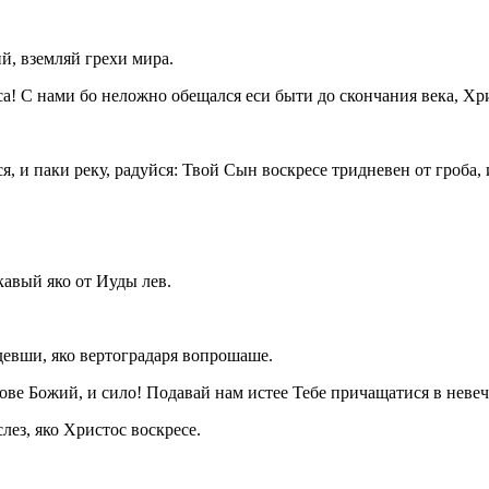
й, вземляй грехи мира.
са! С нами бо неложно обещался еси быти до скончания века, Хр
я, и паки реку, радуйся: Твой Сын воскресе тридневен от гроба,
кавый яко от Иуды лев.
девши, яко вертоградаря вопрошаше.
ове Божий, и сило! Подавай нам истее Тебе причащатися в неве
лез, яко Христос воскресе.