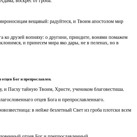
дама, воскрес от гроба.
м мироносицам вещавый: радуйтеся, и Твоим апостолом мир
га ко друзей вопияху: о другини, приидите, вонями помажем
лонимся, и принесем мира яко дары, не в пеленах, но в
 отцев Бог и препрославлен.
у, и Пасху тайную Твоим, Христе, учеником благовестиша.
лагословеннаго отцев Бога и препрославленнаго.
ровозвестница: в нейже безлетный Свет из гроба плотски всем
словенный отцев Бог и препрославленный.