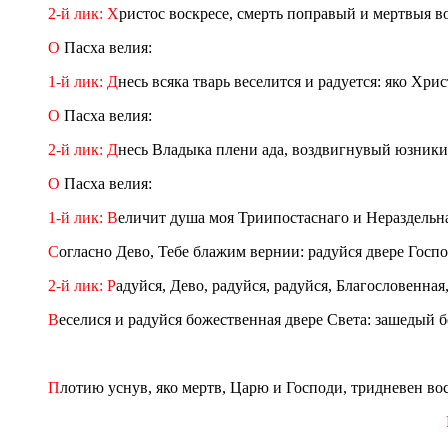
2-й лик: Х
ристос воскресе, смерть поправый и мертвыя в
О
Пасха велия:
1-й лик: Д
несь всяка тварь веселится и радуется: яко Хрис
О
Пасха велия:
2-й лик: Д
несь Владыка плени ада, воздвигнувый юзники
О
Пасха велия:
1-й лик: В
еличит душа моя Триипостаснаго и Нераздельна
С
огласно Дево, Тебе блажим вернии: радуйся двере Госпо
2-й лик: Р
адуйся, Дево, радуйся, радуйся, Благословенная
В
еселися и радуйся божественная двере Света: зашедый б
П
лотию уснув, яко мертв, Царю и Господи, тридневен вос