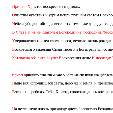
Припев: Х
ристос воскресе из мертвых.
О
чистим чувствия и узрим неприступным светом Воскре
Н
ебеса убо достойно да веселятся, земля же да радуется,
В Слава, и ныне: глаголем Богородичны господина Феоф
У
мерщвления предел сломила еси, вечную жизнь рождшая 
В
оскресшаго видевши Сына Твоего и Бога, радуйся со апо
Катавасиа оба лика вкупе: В
оскресения день:
И последи:
Ирмос: П
риидите, пиво пием новое, не от камене неплодна чудодее
Н
ыне вся исполнишася света, небо же и земля, и преиспо
В
чера спогребохся Тебе, Христе, совостаю днесь воскрес
Н
а нетленную жизнь прихожду днесь благостию Рождшагос