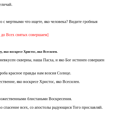
еличай.
о с мертвыми что ищете, яко человека? Видите гробныя
е до Всех святых совершаем]
, яко воскресе Христос, яко Всесилен.
о невкусен скверны, наша Пасха, и яко Бог истинен совершен
гроба красное правды нам возсия Солнце.
ственне, яко воскресе Христос, яко Всесилен.
я Божественными блистаньми Воскресения.
во спасение всех, со апостолы радующися Того прославляй.