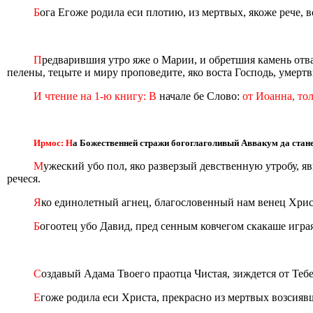
Б
ога Егоже родила еси плотию, из мертвых, якоже рече, 
П
редварившия утро яже о Марии, и обретшия камень отва
пелены, тецыте и миру проповедите, яко воста Господь, умерт
И чтение на 1-ю книгу: В
начале бе Слово:
от Иоанна, тол
Ирмос: Н
а Божественней стражи богоглаголивый Аввакум да станет 
М
ужеский убо пол, яко разверзый девственную утробу, яв
речеся.
Я
ко единолетный агнец, благословенный нам венец Христо
Б
огоотец убо Давид, пред сенным ковчегом скакаше играя
С
оздавый Адама Твоего праотца Чистая, зиждется от Теб
Е
гоже родила еси Христа, прекрасно из мертвых возсиявш