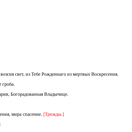
возсия свет, из Тебе Рожденнаго из мертвых Воскресения.
 гроба.
зарив, Богорадованная Владычице.
ления, мира спасение.
[Трижды.]
: