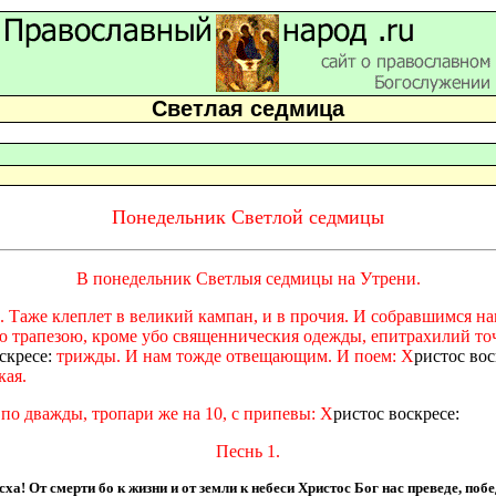
Светлая седмица
Понедельник Светлой седмицы
В понедельник Светлыя седмицы на Утрени.
. Таже клеплет в великий кампан, и в прочия. И собравшимся на
ою трапезою, кроме убо священническия одежды, епитрахилий точ
скресе:
трижды. И нам тожде отвещающим. И поем: Х
ристос вос
кая.
:
по дважды, тропари же на 10, с припевы: Х
ристос воскресе:
Песнь 1.
сха! От смерти бо к жизни и от земли к небеси Христос Бог нас преведе, по