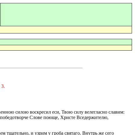
 3.
твенною силою воскресил еси, Твою силу велегласно славим:
е победотворче Слове поюще, Христе Вседержителю,
м тщательно, и узрим у гроба святаго. Внутрь же сего