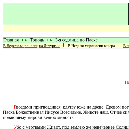
Главная
Триодь
3-я седмица по Пасхе
В Неделю мироносиц на Литургии
В Неделю мироносиц вечера
В п
На
Г
воздьми пригвоздився, клятву юже на древе, Древом пот
Пасха Божественная Иисусе Всесильне, Животе наш, Отчее си
подающему мирови велию милость.
У
бо с мертвыми Живот, под землею же невечернее Солнце