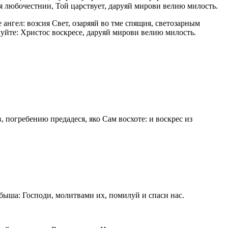
я любочестнии, Той царствует, даруяй мирови велию милость.
ангел: возсия Свет, озаряяй во тме спящия, светозарным
уйте: Христос воскресе, даруяй мирови велию милость.
погребению предадеся, яко Сам восхоте: и воскрес из
быша: Господи, молитвами их, помилуй и спаси нас.