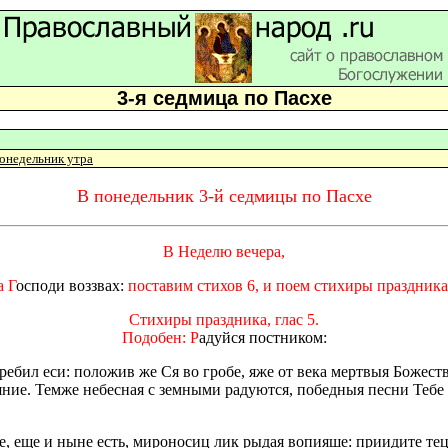
3-я седмица по Пасхе
онедельник утра
В понедельник 3-й седмицы по Пасхе
В Неделю вечера,
 Г
осподи воззвах:
поставим стихов 6, и поем стихиры праздника
Стихиры праздника, глас 5.
Подобен: Р
адуйся постником:
ребил еси: положив же Ся во гробе, яже от века мертвыя Божес
яние. Темже небесная с земными радуются, победныя песни Теб
, еще и ныне есть, мироносиц лик рыдая вопияше: приидите теце