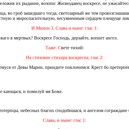
еложив их рыдание, возопи: Жизнодавец воскресе, не ужасайтес
а, во гроб зашедшаго тогда, светозарный же тем провозглашаше 
достную и мироспасительную, несумненным сердцем плещуще лик
И Минеи 3. Слава и ныне: глас 1:
аго в мертвых? Воскресе Господь, дерзайте, вопиет ангел.
Таже: С
вете тихий:
На стиховне стихира воскресна, глас 2:
уся от Девы Марии, приидите поклонимся: Крест бо претерпев, 
че кающася, и помилуй мя Боже.
отерпцы, небесных благих сподобишася, и ангелом сограждане 
Слава, и ныне: глас 1: