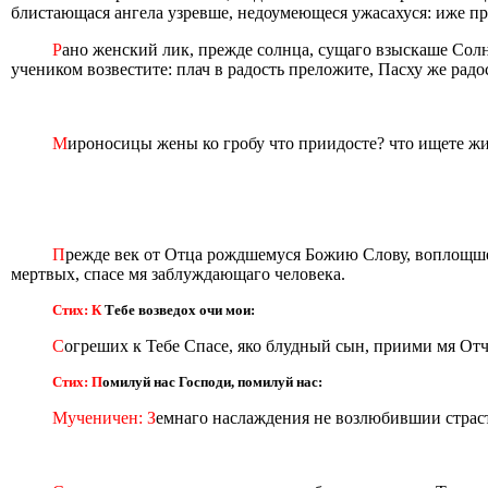
блистающася ангела узревше, недоумеющеся ужасахуся: иже пр
Р
ано женский лик, прежде солнца, сущаго взыскаше Солнц
учеником возвестите: плач в радость преложите, Пасху же ра
М
ироносицы жены ко гробу что приидосте? что ищете жив
П
режде век от Отца рождшемуся Божию Слову, воплощшем
мертвых, спасе мя заблуждающаго человека.
Стих: К
Тебе возведох очи мои:
С
огреших к Тебе Спасе, яко блудный сын, приими мя От
Стих: П
омилуй нас Господи, помилуй нас:
Мученичен: З
емнаго наслаждения не возлюбившии страст