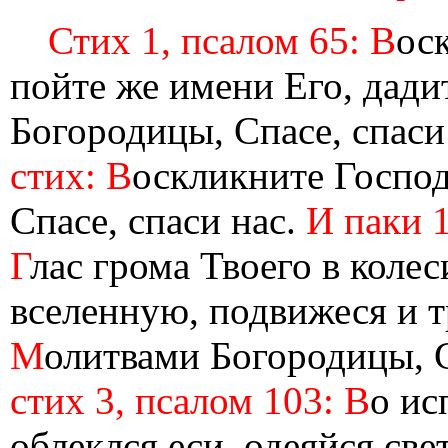
Стих 1, псалом 65: В
ос
пойте же имени Его, дади
Богородицы, Спасе, спаси
стих: В
оскликните Госпо
Спасе, спаси нас.
И паки 1
Г
лас грома Твоего в коле
вселенную, подвижеся и т
М
олитвами Богородицы, С
стих 3, псалом 103: В
о ис
облеклся еси, одеяйся св