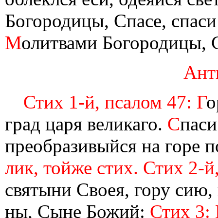
Богородицы, Спасе, спаси
М
олитвами Богородицы, С
Ант
Стих 1-й, псалом 47: Г
о
град царя великаго.
С
паси
преобразивыйся на горе 
лик, тойже стих. Стих 2-й
святыни Своея, гору сию,
ны, Сыне Божий:
Стих 3: 