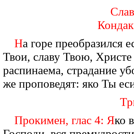
Слав
Кондак,
Н
а горе преобразился 
Твои, славу Твою, Христе 
распинаема, страдание уб
же проповедят: яко Ты ес
Тр
Прокимен, глас 4: Я
ко 
Господи, вся премудрост