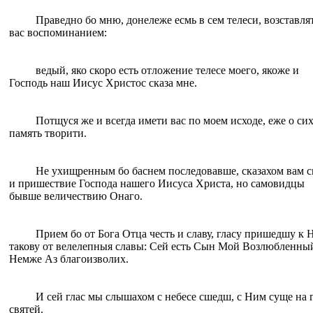
Праведно бо мню, донележе есмь в сем телеси, возставля
вас воспоминанием:
ведый, яко скоро есть отложение телесе моего, якоже и
Господь наш Иисус Христос сказа мне.
Потщуся же и всегда имети вас по моем исходе, еже о си
память творити.
Не ухищренным бо баснем последовавше, сказахом вам с
и пришествие Господа нашего Иисуса Христа, но самовидцы
бывше величествию Онаго.
Прием бо от Бога Отца честь и славу, гласу пришедшу к 
такову от велелепныя славы: Сей есть Сын Мой Возлюбленный
Немже Аз благоизволих.
И сей глас мы слышахом с небесе сшедш, с Ним суще на 
святей.