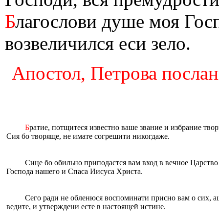
Б
лагослови душе моя Гос
возвеличился еси зело.
Апостол, Петрова послани
Б
ратие, потщитеся известно ваше звание и избрание твор
Сия бо творяще, не имате согрешити никогдаже.
Сице бо обильно приподастся вам вход в вечное Царство
Господа нашего и Спаса Иисуса Христа.
Сего ради не обленюся воспоминати присно вам о сих, а
ведите, и утверждени есте в настоящей истине.