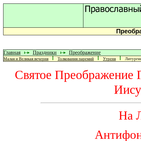
Преобр
Главная
Праздники
Преображение
Малая и Великая вечерня
Толкования паремий
Утреня
Литурги
Святое Преображение Г
Иису
На 
Антифон 