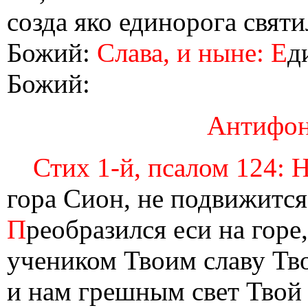
созда яко единорога свят
Божий:
Слава, и ныне: Е
д
Божий:
Антифон 
Стих 1-й, псалом 124: 
гора Сион, не подвижится
П
реобразился еси на горе
учеником Твоим славу Тво
и нам грешным свет Твой