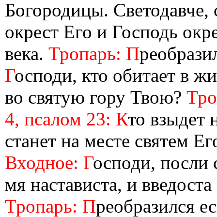
Богородицы. Светодавче, 
окрест Его и Господь окр
века.
Тропарь: П
реобрази
Г
осподи, кто обитает в ж
во святую гору Твою?
Тро
4, псалом 23: К
то взыдет 
станет на месте святем Е
Входное: Г
осподи, посли 
мя настависта, и введоста
Тропарь: П
реобразился ес