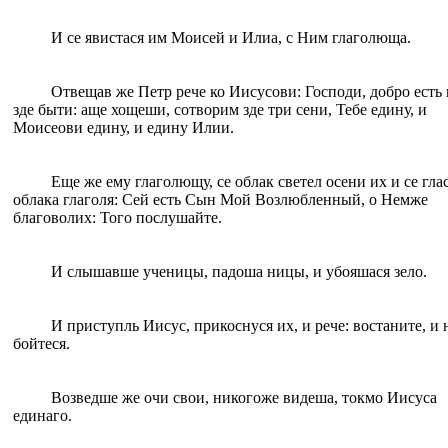
И се явистася им Моисей и Илиа, с Ним глаголюща.
Отвещав же Петр рече ко Иисусови: Господи, добро есть
зде быти: аще хощеши, сотворим зде три сени, Тебе едину, и
Моисеови едину, и едину Илии.
Еще же ему глаголющу, се облак светел осени их и се глас
облака глаголя: Сей есть Сын Мой Возлюбленный, о Немже
благоволих: Того послушайте.
И слышавше ученицы, падоша ницы, и убояшася зело.
И приступль Иисус, прикоснуся их, и рече: востаните, и 
бойтеся.
Возведше же очи свои, никогоже видеша, токмо Иисуса
единаго.