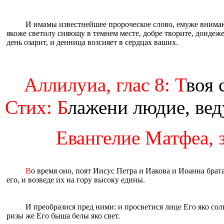
И имамы известнейшее пророческое слово, емуже вним
якоже светилу сияющу в темнем месте, добре творите, дондеж
день озарит, и денница возсияет в сердцах ваших.
Аллилуиа, глас 8: Т
воя 
Стих: Б
лажени людие, ве
Евангелие Матфеа, з
В
о время оно, поят Иисус Петра и Иакова и Иоанна брат
его, и возведе их на гору высоку едины.
И преобразися пред ними: и просветися лице Его яко сол
ризы же Его быша белы яко свет.