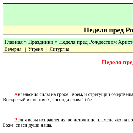
Неделя пред Ро
Главная
»
Праздники
»
Неделя пред Рождеством Xристо
Вечерня
Утреня
Литургия
Неделя пре
А
нгельския силы на гробе Твоем, и стрегущии омертвеша:
Воскресый из мертвых, Господи слава Тебе.
В
елия веры исправления, во источнице пламене яко на в
Боже, спаси души наша.