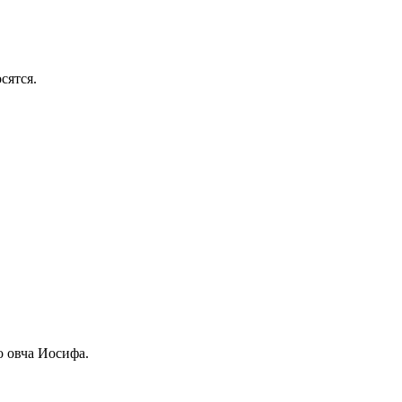
сятся.
о овча Иосифа.