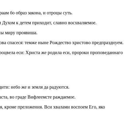
аам бо образ закона, и отроцы суть.
Духом к детем приходит, славно восхваляемое.
ны миру проявиша.
ова спасеся: темже ныне Рождество христово предпразднуем.
роцвела еси: Христа же родила еси, пророки проповеданнаго
ти: небо же и земля да радуются.
ста, во граде Вифлеемсте раждаемое.
, кроме преложения. Вси хвалами воспоем Его, яко