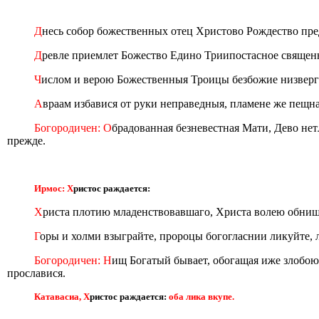
Д
несь собор божественных отец Христово Рождество предп
Д
ревле приемлет Божество Едино Триипостасное священн
Ч
ислом и верою Божественныя Троицы безбожие низверг
А
враам избавися от руки неправедныя, пламене же пещна
Богородичен: О
брадованная безневестная Мати, Дево нет
прежде.
Ирмос: Х
ристос раждается:
Х
риста плотию младенствовавшаго, Христа волею обнища
Г
оры и холми взыграйте, пророцы богогласнии ликуйте, 
Богородичен: Н
ищ Богатый бывает, обогащая иже злобою
прославися.
Катавасиа, Х
ристос раждается:
оба лика вкупе.