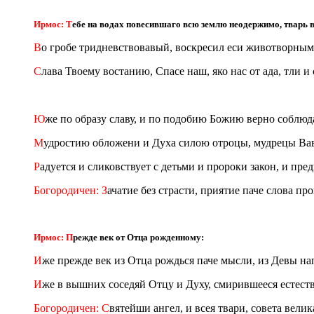
Ирмос: Т
ебе на водах повесившаго всю землю неодержимо, тварь 
В
о гробе тридневствовавый, воскресил еси животворным 
С
лава Твоему востанию, Спасе наш, яко нас от ада, тли и
Ю
же по образу славу, и по подобию Божию верно соблюд
М
удростию обложени и Духа силою отроцы, мудрецы Вави
Р
адуется и сликовствует с детьми и пророки закон, и пр
Богородичен: З
ачатие без страсти, приятие паче слова п
Ирмос: П
режде век от Отца рожденному:
И
же прежде век из Отца рождься паче мысли, из Девы нап
И
же в вышних соседяй Отцу и Духу, смирившееся естеств
Богородичен: С
вятейши ангел, и всея твари, совета вел