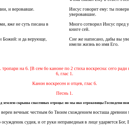
шии, и веровавше.
Иисус говорит ему: ты повер
уверовавшие.
и, яже не суть писана в
Много сотворил Иисус пред у
книге сей.
н Божий: и да верующе,
Сие же написано, дабы вы уве
имели жизнь во имя Его.
 тропари на 6. [В сем бо каноне по 2 стиха воскресна: сего ради
6, глас 1.
Канон воскресен и отцев, глас 6.
Песнь 1.
д землею скрыша спасенных отроцы: но мы яко отроковицы Господеви поим
я вереи вечныя: честным бо Твоим схождением восташа древнии 
 осужденик судия, и от руки неправедныя в лице ударяется Бог, 