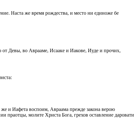
ие. Наста же время рождества, и место ни единоже бе
 от Девы, во Аврааме, Исааке и Иакове, Иуде и прочих,
риста:
 же и Иафета воспоим, Авраама прежде закона верою
ии праотцы, молите Христа Бога, грехов оставление даровати