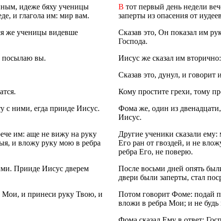
енным, идеже бяху ученицы
В
тот первый день недели веч
де, и глагола им: мир вам.
заперты из опасения от иудее
ася же ученицы видевше
Сказав это, Он показал им ру
Господа.
з посылаю вы.
Иисус же сказал им вторично:
Сказав это, дунул, и говорит
атся.
Кому простите грехи, тому про
у с ними, егда прииде Иисус.
Фома же, один из двенадцати,
Иисус.
ече им: аще не вижу на руку
Другие ученики сказали ему: 
ыя, и вложу руку мою в ребра
Его ран от гвоздей, и не влож
ребра Его, не поверю.
ими. Прииде Иисус дверем
После восьми дней опять был
двери были заперты, стал пос
е Мои, и принеси руку Твою, и
Потом говорит Фоме: подай п
вложи в ребра Мои; и не буд
Фома сказал Ему в ответ: Гос