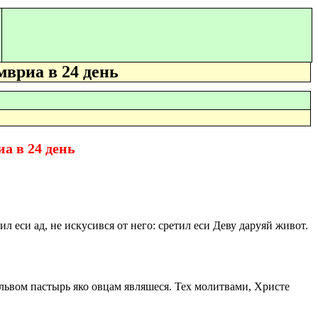
мвриа в 24 день
а в 24 день
 еси ад, не искусився от него: сретил еси Деву даруяй живот.
 львом пастырь яко овцам являшеся. Тех молитвами, Христе