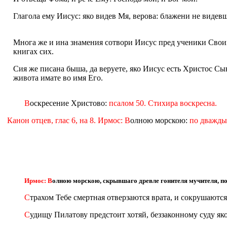
Глагола ему Иисус: яко видев Мя, верова: блажени не видев
Многа же и ина знамения сотвори Иисус пред ученики Своим
книгах сих.
Сия же писана быша, да веруете, яко Иисус есть Христос Сы
живота имате во имя Его.
В
оскресение Христово:
псалом 50. Стихира воскресна.
Канон отцев, глас 6, на 8. Ирмос: В
олною морскою:
по дважды.
Ирмос: В
олною морскою, скрывшаго древле гонителя мучителя, по
С
трахом Тебе смертная отверзаются врата, и сокрушаютс
С
удищу Пилатову предстоит хотяй, беззаконному суду яко