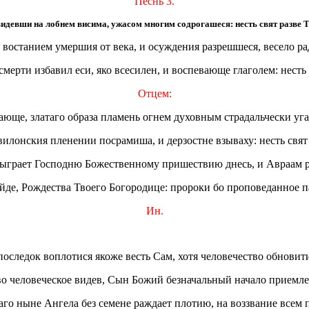
Песнь 3.
видевши на лобнем висима, ужасом многим содрогашеся: несть свят разве Т
востанием умершия от века, и осуждения разрешшеся, весело ра
 смерти избавил еси, яко всесилен, и воспевающе глаголем: несть
Отцем:
ающе, златаго образа пламень огнем духовным страдальчески уг
лонския пленении посрамиша, и дерзостне взываху: несть свят 
едыграет Господню Божественному пришествию днесь, и Авраам ра
ройде, Рождества Твоего Богородице: пророки бо проповеданное п
Ин.
оследок воплотися якоже весть Сам, хотя человечество обновити
о человеческое видев, Сын Божий безначальный начало приемлет
икаго ныне Ангела без семене раждает плотию, на воззвание всем