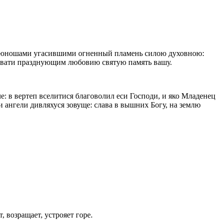
еми юношами угасившими огненный пламень силою духовною:
ровати празднующим любовию святую память вашу.
: в вертеп вселитися благоволил еси Господи, и яко Младенец
 ангели дивляхуся зовуще: слава в вышних Богу, на землю
, возращает, устрояет горе.