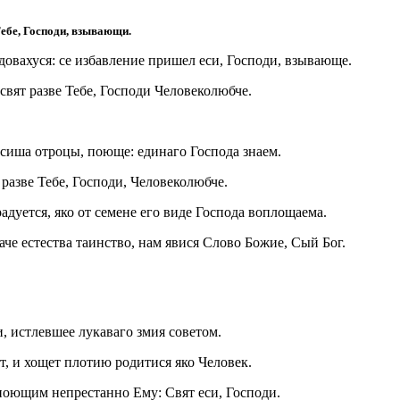
ебе, Господи, взывающи.
довахуся: се избавление пришел еси, Господи, взывающе.
 свят разве Тебе, Господи Человеколюбче.
асиша отроцы, поюще: единаго Господа знаем.
разве Тебе, Господи, Человеколюбче.
дуется, яко от семене его виде Господа воплощаема.
аче естества таинство, нам явися Слово Божие, Сый Бог.
, истлевшее лукаваго змия советом.
, и хощет плотию родитися яко Человек.
 поющим непрестанно Ему: Свят еси, Господи.