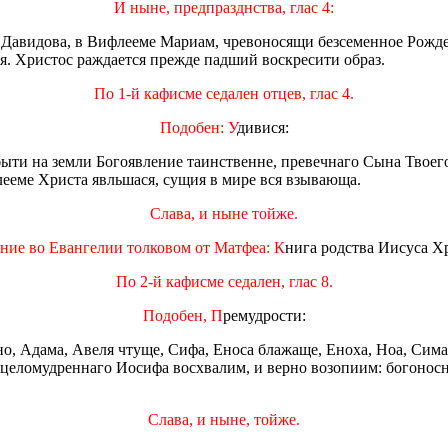
И ныне, предпразднства, глас 4:
 Давидова, в Вифлееме Мариам, чревоносящи безсеменное Рожден
ся. Христос раждается прежде падший воскресити образ.
По 1-й кафисме седален отцев, глас 4.
Подобен: У
дивися:
быти на земли Богоявление таинственне, превечнаго Сына Твоего
лееме Христа явльшася, сущия в мире вся взывающа.
Слава, и ныне тойже.
ние во Евангелии толковом от Матфеа: К
нига родства Иисуса Х
По 2-й кафисме седален, глас 8.
Подобен, П
ремудрости:
о, Адама, Авеля чтуще, Сифа, Еноса блажаще, Еноха, Ноа, Сима
и целомудреннаго Иосифа восхвалим, и верно возопиим: богоносн
Слава, и ныне, тойже.