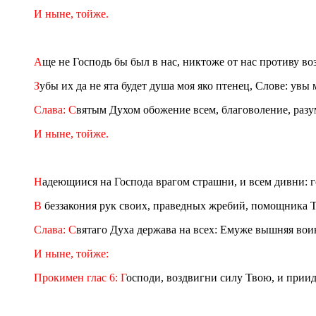
И ныне, тойже.
А
ще не Господь бы был в нас, никтоже от нас противу в
З
убы их да не ята будет душа моя яко птенец, Слове: увы
Слава: С
вятым Духом обожение всем, благоволение, разум
И ныне, тойже.
Н
адеющиися на Господа врагом страшни, и всем дивни: го
В
беззакония рук своих, праведных жребий, помощника Тя
Слава: С
вятаго Духа держава на всех: Емуже вышняя вои
И ныне, тойже:
Прокимен глас 6: Г
осподи, воздвигни силу Твою, и приид