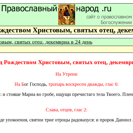
ждеством Xристовым, святых отец, деке
вым, святых отец, декемвриа в 24 день
д Рождеством Xристовым, святых отец, декември
На Утрени
На Б
ог Господь,
тропарь воскресен дважды, глас 6:
 и стояше Мариа во гробе, ищущи пречистаго тела Твоего. Пленил
Слава, отцев, глас 2:
оде упокоения, святии трие отроцы радовахуся: и пророк Даниил