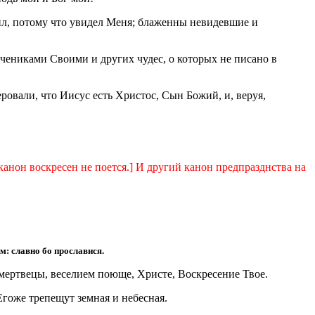
ил, потому что увидел Меня; блаженны невидевшие и
чениками Своими и других чудес, о которых не писано в
ровали, что Иисус есть Христос, Сын Божий, и, веруя,
 канон воскресен не поется.] И другий канон предпразднства на
: славно бо прославися.
мертвецы, веселием поюще, Христе, Воскресение Твое.
Егоже трепещут земная и небесная.