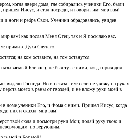
ером, когда двери дома, где собирались ученики Его, были
в, пришел Иисус, и стал посреди, и говорит им: мир вам!
ки и ноги и ребра Свои. Ученики обрадовались, увидев
 мир вам! как послал Меня Отец, так и Я посылаю вас.
 им: примите Духа Святаго.
стятся; на ком оставите, на том останутся.
 называемый Близнец, не был тут с ними, когда приходил
мы видели Господа. Но он сказал им: если не увижу на руках
у перста моего в раны от гвоздей, и не вложу руки моей в
и в доме ученики Его, и Фома с ними. Пришел Иисус, когда
реди них и сказал: мир вам!
ерст твой сюда и посмотри руки Мои; подай руку твою и
ь неверующим, но верующим.
подь мой и Бог мой!