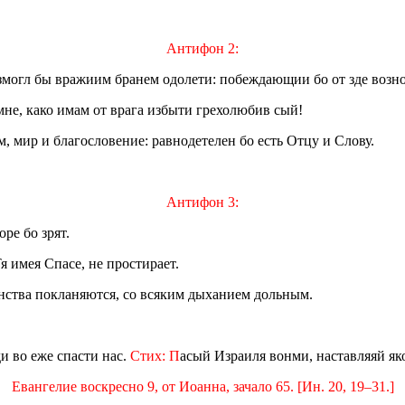
Антифон 2:
озмогл бы вражиим бранем одолети: побеждающии бо от зде возно
 мне, како имам от врага избыти грехолюбив сый!
, мир и благословение: равнодетелен бо есть Отцу и Слову.
Антифон 3:
ре бо зрят.
 имея Спасе, не простирает.
нства покланяются, со всяким дыханием дольным.
и во еже спасти нас.
Стих: П
асый Израиля вонми, наставляяй як
Евангелие воскресно 9, от Иоанна, зачало 65. [Ин. 20, 19–31.]