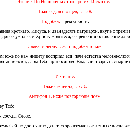
Чтение. По Непорочнах тропари их. И ектениа.
Таже седален отцев, глас 8.
Подобен: П
ремудрости:
Давида кроткаго, Иисуса, и дванадесять патриархи, вкупе с тр
 царя безумнаго: и Христу молитеся, согрешений оставление да
Слава, и ныне, глас и подобен тойже.
м юже по нам нищету восприял еси, паче естества Человеколюбче
яеми волсви, дары Тебе приносят яко Владыце твари: пастырие и
И чтение.
Таже степенна, глас 6.
Антифон 1, ихже повторяюще поем.
ву Тебе.
я сосуды Слове.
оему Сей по достоянию дхнет, скоро вземлет от земных: восперяет