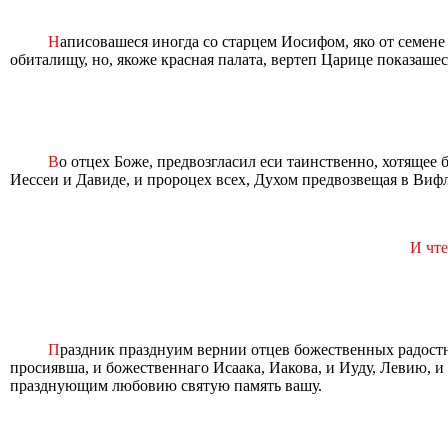
Н
аписовашеся иногда со старцем Иосифом, яко от семене
обиталищу, но, якоже красная палата, вертеп Царице показаше
В
о отцех Боже, предвозгласил еси таинственно, хотящее 
Иессеи и Давиде, и пророцех всех, Духом предвозвещая в Виф
И чте
П
раздник празднуим вернии отцев божественных радостн
просиявша, и божественнаго Исаака, Иакова, и Иуду, Левию, 
празднующим любовию святую память вашу.