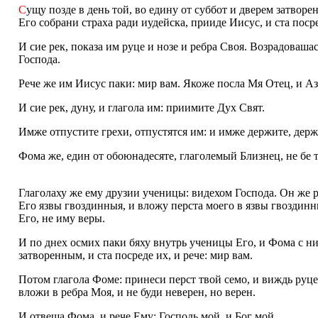
С
ущу позде в день той, во едину от суббот и дверем затвор
Его собрани страха ради иудейска, прииде Иисус, и ста посре
И сие рек, показа им руце и нозе и ребра Своя. Возрадоваш
Господа.
Рече же им Иисус паки: мир вам. Якоже посла Мя Отец, и А
И сие рек, дуну, и глагола им: приимите Дух Свят.
Имже отпустите грехи, отпустятся им: и имже держите, держ
Фома же, един от обоюнадесяте, глаголемый Близнец, не бе т
Глаголаху же ему друзии ученицы: видехом Господа. Он же р
Его язвы гвоздинныя, и вложу перста моего в язвы гвоздинн
Его, не иму веры.
И по днех осмих паки бяху внутрь ученицы Его, и Фома с н
затворенным, и ста посреде их, и рече: мир вам.
Потом глагола Фоме: принеси перст твой семо, и виждь руц
вложи в ребра Моя, и не буди неверен, но верен.
И отвеща Фома, и рече Ему: Господь мой, и Бог мой.