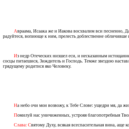
А
враама, Исаака же и Иакова восхвалим вси песненно, 
радуйтеся, вопиюще к ним, прелесть доблественне обличивше
И
з недр Отеческих низшел еси, и несказанным истощание
сосцы питаешися, Зиждитель и Господь. Темже звездою наставл
грядущему родитися яко Человеку.
Н
а небо очи мои возвожу, к Тебе Слове: ущедри мя, да жи
П
омилуй нас уничиженных, устрояя благопотребныя Тво
Слава: С
вятому Духу, всякая всеспасительная вина, аще к