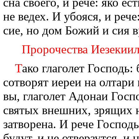
сна своего, и рече: яко eс
не ведех. И убояся, и рече
сие, но дом Божий и сия в
Прoрочества Иезекииле
Т
ако глаголет Господь: 
сотворят иереи на олтари
вы, глаголет Адонаи Госпо
святых внешних, зрящих н
затворена. И рече Господь
будут, и не отверзутся, и