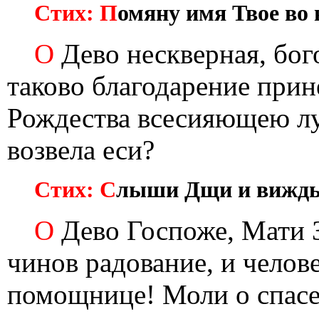
Стих: П
омяну имя Твое во 
О
Дево нескверная, бог
таково благодарение прин
Рождества всесияющею лу
возвела еси?
Стих: С
лыши Дщи и виждь,
О
Дево Госпоже, Мати 
чинов радование, и челов
помощнице! Моли о спас