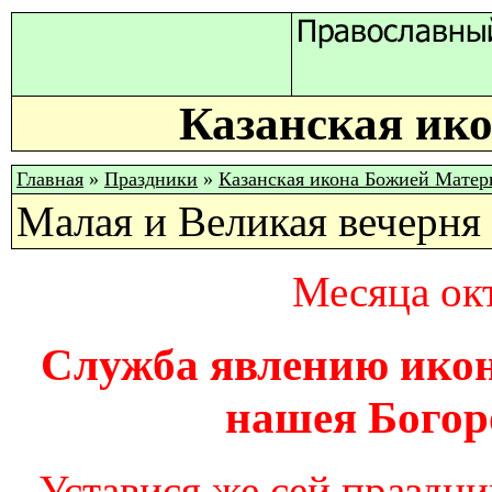
Казанская ик
Главная
»
Праздники
»
Казанская икона Божией Матер
Малая и Великая вечерня
Месяца окт
Служба явлению ико
нашея Богор
Уставися же сей праздн