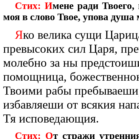
Стих: И
мене ради Твоего,
моя в слово Твое, упова душа 
Я
ко велика сущи Цариц
превысоких сил Царя, пр
молебно за ны предстоиши
помощница, божественною
Твоими рабы пребываеши,
избавляеши от всякия нап
Тя исповедающия.
Стих: О
т стражи утренни