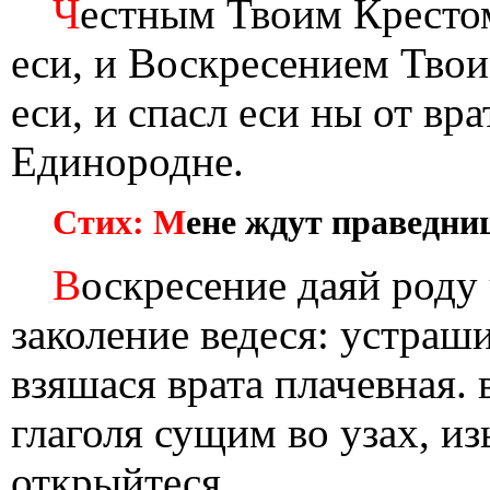
Ч
естным Твоим Крестом
еси, и Воскресением Тво
еси, и спасл еси ны от вр
Единородне.
Стих: М
ене ждут праведниц
В
оскресение даяй роду 
заколение ведеся: устраш
взяшася врата плачевная.
глаголя сущим во узах, из
открыйтеся.