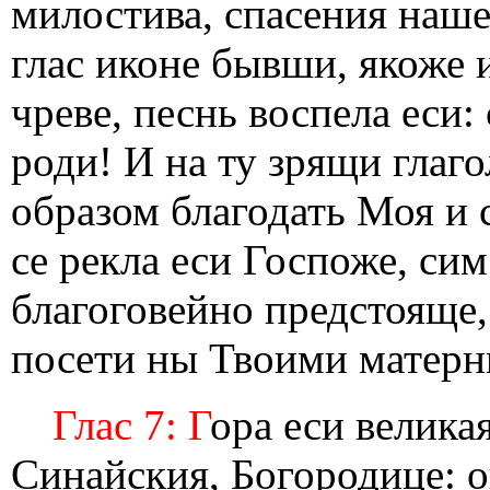
милостива, спасения наше
глас иконе бывши, якоже 
чреве, песнь воспела еси:
роди! И на ту зрящи глаго
образом благодать Моя и 
се рекла еси Госпоже, сим
благоговейно предстояще,
посети ны Твоими матер
Глас 7: Г
ора еси велика
Синайския, Богородице: о