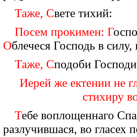
Таже, С
вете тихий:
Посем прокимен: Г
оспо
О
блечеся Господь в силу, 
Таже, С
подоби Господи 
Иерей же ектении не гл
стихиру во
Т
ебе воплощеннаго Спас
разлучившася, во гласех п