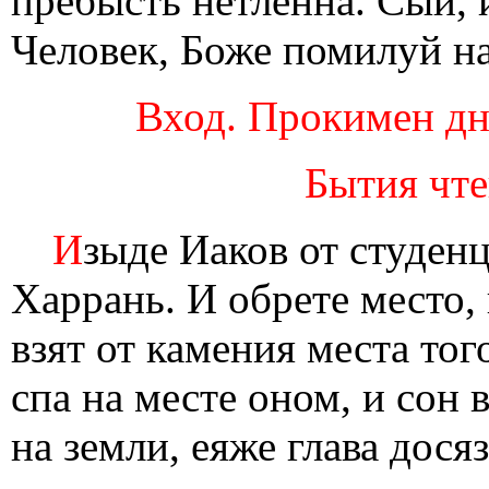
пребысть нетленна. Сый, 
Человек, Боже помилуй на
Вход. Прокимен дне
Бытия чтен
И
зыде Иаков от студенц
Харрань. И обрете место, 
взят от камения места тог
спа на месте оном, и сон 
на земли, eяже глава дося