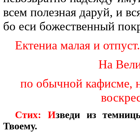
всем полезная даруй, и в
бо еси божественный пок
Ектениа малая и отпуст.
На Вели
по обычной кафисме, н
воскрес
Стих: И
зведи из темниц
Твоему.