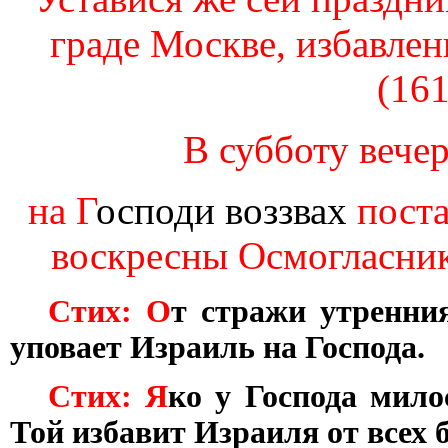
граде Москве, избавлени
(161
В субботу вечер
на Г
осподи воззвах
поста
воскресны Осмогласника
Стих: О
т стражи утренни
уповает Израиль на Господа.
Стих: Я
ко у Господа мило
Той избавит Израиля от всех б