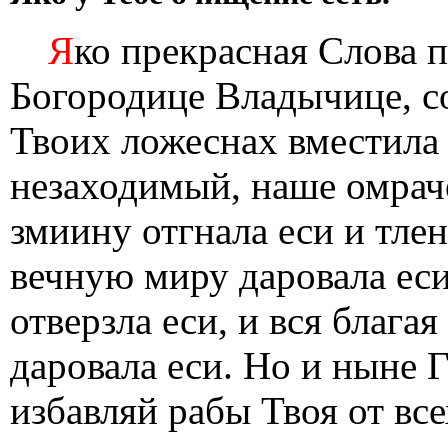
Я
ко прекрасная Слова п
Богородице Владычице, с
Твоих ложеснах вместила
незаходимый, наше омраче
змиину отгнала еси и тле
вечную миру даровала еси
отверзла еси, и вся блага
даровала еси. Но и ныне 
избавляй рабы Твоя от все