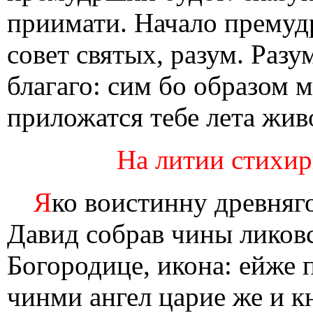
приимати. Начало премудр
совет святых, разум. Разу
благаго: сим бо образом 
приложатся тебе лета жив
На литии стихиры
Я
ко воистинну древняго
Давид собрав чины ликовс
Богородице, икона: ейже п
чинми ангел царие же и к