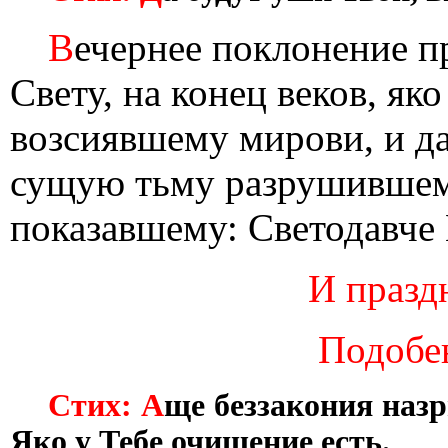
В
ечернее поклонение п
Свету, на конец веков, як
возсиявшему мирови, и д
сущую тьму разрушившему
показавшему: Светодавче 
И праздн
Подобе
Стих: А
ще беззакония назр
Яко у Тебе очищение есть.