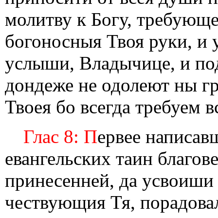
молитву к Богу, требующ
богоносныя Твоя руки, и
услыши, Владычице, и по
дондеже не одолеют ны г
Твоея бо всегда требуем 
Глас 8: П
ервее написав
евангельских таин благов
принесенней, да усвоиши 
чествующия Тя, порадовал