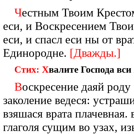
Ч
естным Твоим Крестом
еси, и Воскресением Тво
еси, и спасл еси ны от вр
Единородне.
[Дважды.]
Стих: Х
валите Господа вси
В
оскресение даяй роду 
заколение ведеся: устраш
взяшася врата плачевная.
глаголя сущим во узах, из