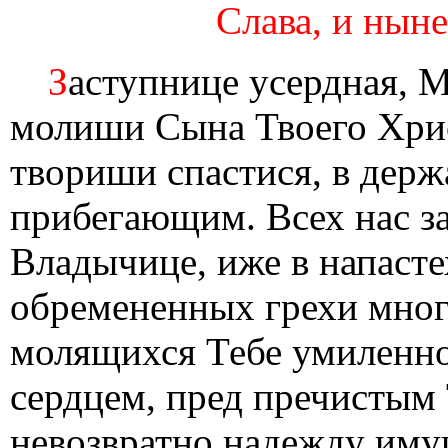
Слава, и ныне
З
аступнице усердная, М
молиши Сына Твоего Хрис
твориши спастися, в дер
прибегающим. Всех нас з
Владычице, иже в напастех
обремененных грехи мног
молящихся Тебе умиленн
сердцем, пред пречистым 
невозвратно надежду имущ