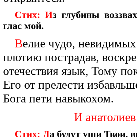
Стих: И
з глубины воззва
глас мой.
В
елие чудо, невидимых
плотию пострадав, воскре
отечествия язык, Тому по
Его от прелести избавльш
Бога пети навыкохом.
И анатолиев 
Стих: Д
а будут уши Твои, 