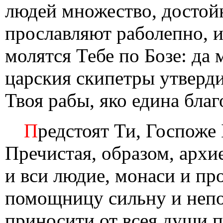
людей множество, достой
прославляют раболепно, и
молятся Тебе по Бозе: да
царския скипетры утверди
Твоя рабы, яко едина благ
П
редстоят Ти, Госпоже
Пречистая, образом, архие
и вси людие, монаси и пр
помощницу сильну и непо
приносити от всея души 