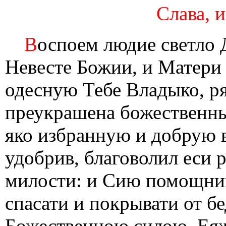
Слава, и
В
оспоем людие светло 
Невесте Божии, и Матери
одесную Тебе Владыко, ря
преукрашена божественны
яко избранную и добрую в
удобрив, благоволил еси 
милости: и Сию помощниц
спасати и покрывати от б
Божественною силою, Ея