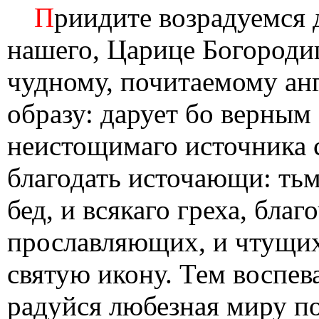
П
риидите возрадуемся 
нашего, Царице Богородиц
чудному, почитаемому ан
образу: дарует бо верным
неистощимаго источника 
благодать источающи: тьм
бед, и всякаго греха, бла
прославляющих, и чтущих
святую икону. Тем воспе
радуйся любезная миру п