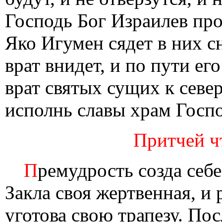
Господь Бог Израилев про
Яко Игумен сядет в них с
врат внидет, и по пути ег
врат святых сущих к север
исполнь славы храм Госпо
Притчей чт
П
ремудрость созда себе
Закла своя жертвенная, и 
уготова свою трапезу. По