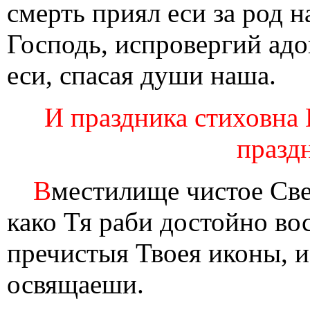
смерть приял еси за род 
Господь, испровергий адо
еси, спасая души наша.
И праздника стиховна 
праздн
В
местилище чистое Све
како Тя раби достойно во
пречистыя Твоея иконы, и
освящаеши.