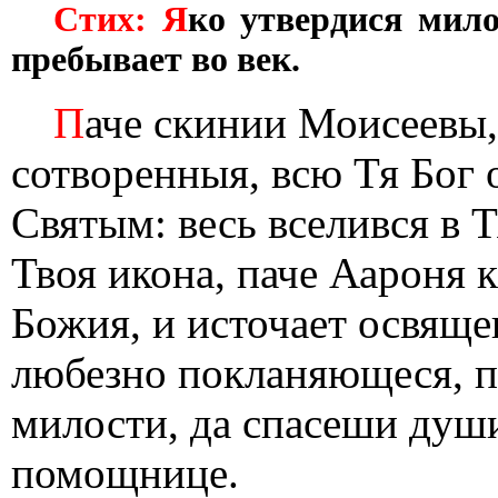
Стих: Я
ко утвердися мило
пребывает во век.
П
аче скинии Моисеевы,
сотворенныя, всю Тя Бог 
Святым: весь вселився в Т
Твоя икона, паче Аароня 
Божия, и источает освяще
любезно покланяющеся, п
милости, да спасеши душ
помощнице.