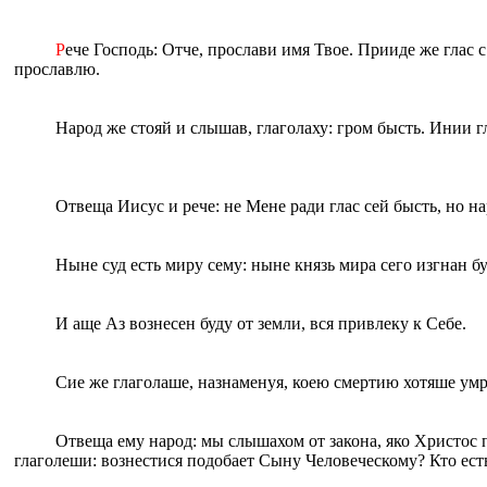
Р
ече Господь: Отче, прослави имя Твое. Прииде же глас с
прославлю.
Народ же стояй и слышав, глаголаху: гром бысть. Инии г
Отвеща Иисус и рече: не Мене ради глас сей бысть, но на
Ныне суд есть миру сему: ныне князь мира сего изгнан бу
И аще Аз вознесен буду от земли, вся привлеку к Себе.
Сие же глаголаше, назнаменуя, коею смертию хотяше умр
Отвеща ему народ: мы слышахом от закона, яко Христос 
глаголеши: вознестися подобает Сыну Человеческому? Кто ес