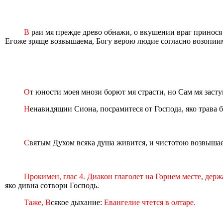
В
раи мя прежде древо обнажи, о вкушении враг принося 
Егоже зряще возвышаема, Богу верою людие согласно возопиим
О
т юности моея мнози борют мя страсти, но Сам мя засту
Н
енавидящии Сиона, посрамитеся от Господа, яко трава б
С
вятым Духом всяка душа живится, и чистотою возвышае
Прокимен, глас 4. Диакон глаголет на Горнем месте, дер
яко дивна сотвори Господь.
Таже, В
сякое дыхание:
Евангелие чтется в олтаре.