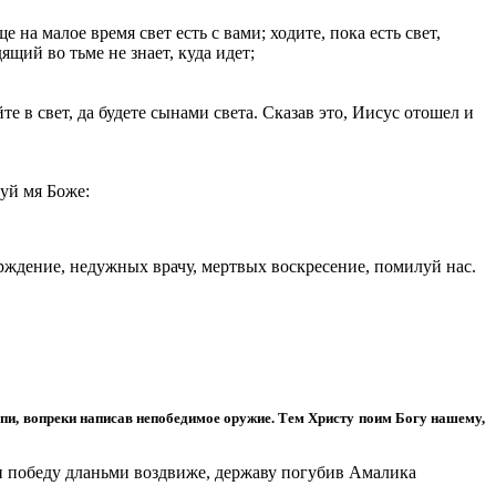
е на малое время свет есть с вами; ходите, пока есть свет,
дящий во тьме не знает, куда идет;
йте в свет, да будете сынами света. Сказав это, Иисус отошел и
уй мя Боже:
рждение, недужных врачу, мертвых воскресение, помилуй нас.
пи, вопреки написав непобедимое оружие. Тем Христу поим Богу нашему,
ми победу дланьми воздвиже, державу погубив Амалика