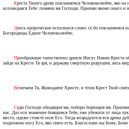
К
реста Твоего древу покланяемся Человеколюбче, яко на
исповедаяся Тебе: помяни мя Господи. Приими якоже онаго и н
Д
несь пророческое исполнися слово: се бо покланяемся 
Богородицы Едине Человеколюбче.
П
роображаше таинственно древле Иисус Навин Креста обр
зайде на Кресте Тя зря, и державу смертную разрушив, весь мир
В
еличаем Тя, Живодавче Христе, и чтим Крест Твой святы
С
уди Господи обидящия мя, побори борющия мя. Приими 
нас. Дал еси знамение боящимся Тебе, еже убежати от лица лу
место, идеже стоясте нозе Его. Тогда возрадуются вся древа д
подножию ногу Его, яко свято есть. Благослови ны Боже, Боже 