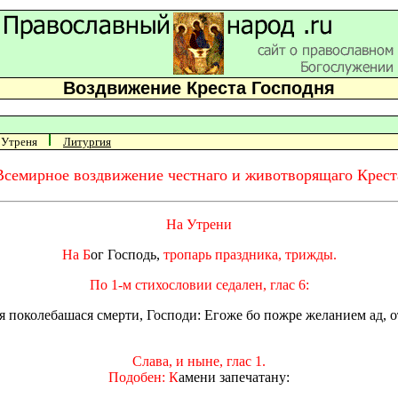
Воздвижение Креста Господня
Утреня
Литургия
Всемирное воздвижение честнаго и животворящаго Крест
На Утрени
На Б
ог Господь,
тропарь праздника, трижды.
По 1-м стихословии седален, глас 6:
я поколебашася смерти, Господи: Егоже бо пожре желанием ад, о
Слава, и ныне, глас 1.
Подобен: К
амени запечатану: