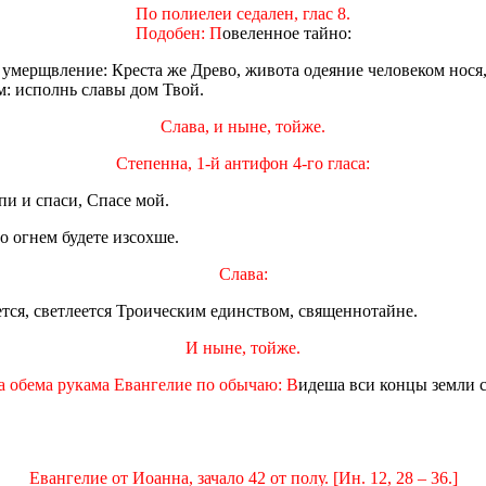
По полиелеи седален, глас 8.
Подобен: П
овеленное тайно:
умерщвление: Креста же Древо, живота одеяние человеком нося, 
: исполнь славы дом Твой.
Слава, и ныне, тойже.
Степенна, 1-й антифон 4-го гласа:
пи и спаси, Спасе мой.
о огнем будете изсохше.
Слава:
тся, светлеется Троическим единством, священнотайне.
И ныне, тойже.
жа обема рукама Евангелие по обычаю: В
идеша вси концы земли 
Евангелие от Иоанна, зачало 42 от полу. [Ин. 12, 28 – 36.]