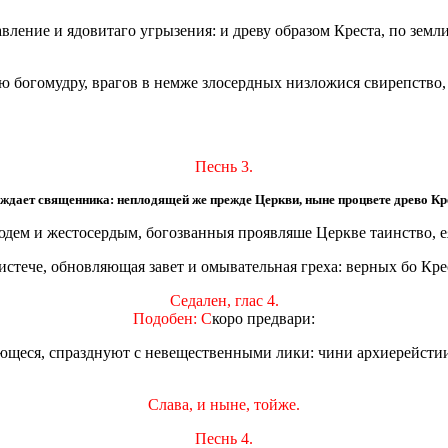
авление и ядовитаго угрызения: и древу образом Креста, по зем
рю богомудру, врагов в немже злосердных низложися свирепство,
Песнь 3.
уждает священника: неплодящей же прежде Церкви, ныне процвете древо Кре
юдем и жестосердым, богозванныя проявляше Церкве таинство, е
стече, обновляющая завет и омывательная греха: верных бо Крес
Седален, глас 4.
Подобен: С
коро предвари:
ающеся, спразднуют с невещественными лики: чини архиерейст
Слава, и ныне, тойже.
Песнь 4.