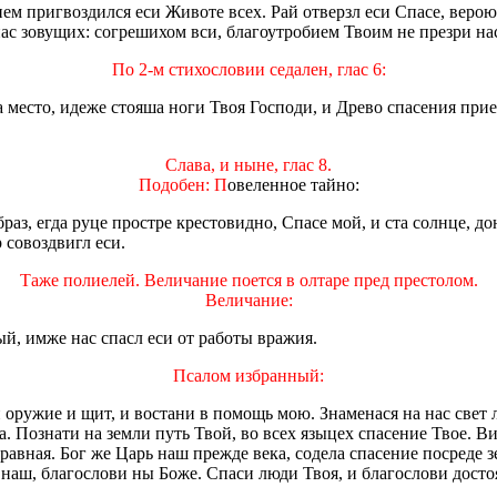
 нем пригвоздился еси Животе всех. Рай отверзл еси Спасе, вер
ас зовущих: согрешихом вси, благоутробием Твоим не презри на
По 2-м стихословии седален, глас 6:
на место, идеже стояша ноги Твоя Господи, и Древо спасения пр
Слава, и ныне, глас 8.
Подобен: П
овеленное тайно:
аз, егда руце простре крестовидно, Спасе мой, и ста солнце, д
 совоздвигл еси.
Таже полиелей. Величание поется в олтаре пред престолом.
Величание:
й, имже нас спасл еси от работы вражия.
Псалом избранный:
оружие и щит, и востани в помощь мою. Знаменася на нас свет 
ка. Познати на земли путь Твой, во всех языцех спасение Твое. 
убравная. Бог же Царь наш прежде века, содела спасение посреде 
наш, благослови ны Боже. Спаси люди Твоя, и благослови достоян