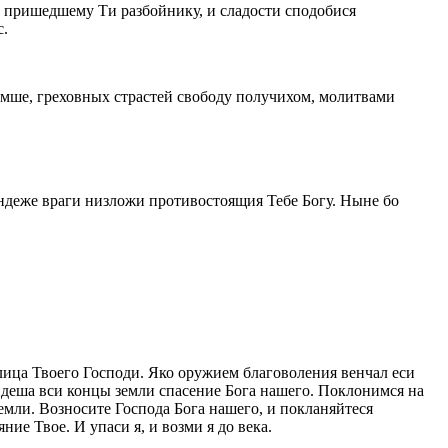
ою пришедшему Ти разбойнику, и сладости сподобися
с.
иемше, греховных страстей свободу получихом, молитвами
ондеже враги низложи противостоящия Тебе Богу. Ныне бо
лица Твоего Господи. Яко оружием благоволения венчал еси
Видеша вси концы земли спасение Бога нашего. Поклонимся на
земли. Возносите Господа Бога нашего, и покланяйтеся
ие Твое. И упаси я, и возми я до века.