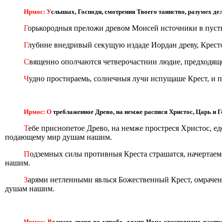
Ирмос: У
слышах, Господи, смотрения Твоего таинство, разумех де
Г
орькородныя преложи древом Моисей источники в пусты
Г
лубине внедривый секущую издаде Иордан древу, Крест
С
вященно ополчаются четверочастнии людие, предходяще
Ч
удно простираемь, солнечныя лучи испущаше Крест, и п
Ирмос: О
треблаженное Древо, на немже распяся Христос, Царь и
Т
ебе приснопетое Древо, на немже простреся Христос, е
подающему мир душам нашим.
П
одземных силы противныя Креста страшатся, начертаем
нашим.
З
арями нетленными явлься Божественный Крест, омрачен
душам нашим.
Ирмос: В
однаго зверя во утробе, длани Иона крестовидно распр