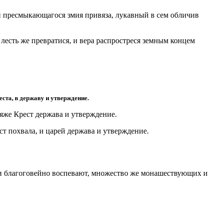
ли пресмыкающагося змия привяза, лукавный в сем обличив
 лесть же превратися, и вера распростреся земным концем
ста, в державу и утверждение.
яже Крест держава и утверждение.
т похвала, и царей держава и утверждение.
ии благоговейно воспевают, множество же монашествующих и