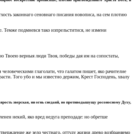
тхость законнаго сеновнаго писания новописа, на сем плотию
. Темже подмневся тако изпрельститися, не измени
ою Твоею верныя люди Твоя, победы дая им на сопостаты,
 человеческими глаголати, что галатом пишет, яко рачителие
трасти. Того убо и мы известно держим, Крест Господень, хвалу
 ярость зверская, ни огнь снедаяй, но противодышущу росоносному Духу,
ленен некий, яко вред недуга преподаде: но обретше
тверждение же зело честнаго, оттуду жизни древо возбраняемо