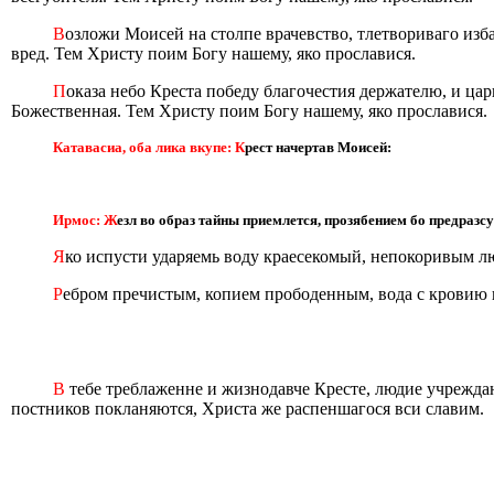
В
озложи Моисей на столпе врачевство, тлетвориваго изб
вред. Тем Христу поим Богу нашему, яко прославися.
П
оказа небо Креста победу благочестия держателю, и ца
Божественная. Тем Христу поим Богу нашему, яко прославися.
Катавасиа, оба лика вкупе: К
рест начертав Моисей:
Ирмос: Ж
езл во образ тайны приемлется, прозябением бо предразс
Я
ко испусти ударяемь воду краесекомый, непокоривым л
Р
ебром пречистым, копием прободенным, вода с кровию и
В
тебе треблаженне и жизнодавче Кресте, людие учрежд
постников покланяются, Христа же распеншагося вси славим.