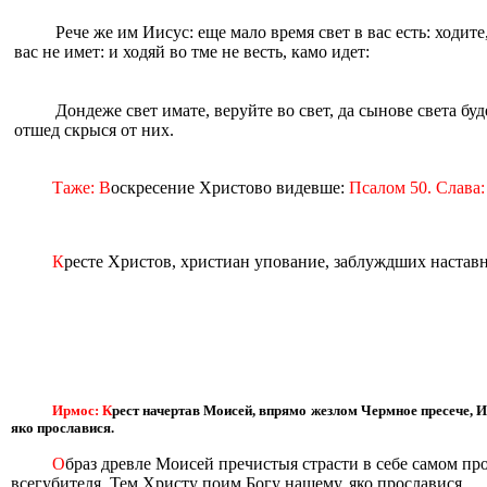
Рече же им Иисус: еще мало время свет в вас есть: ходите
вас не имет: и ходяй во тме не весть, камо идет:
Дондеже свет имате, веруйте во свет, да сынове света буд
отшед скрыся от них.
Таже: В
оскресение Христово видевше:
Псалом 50. Слава
К
ресте Христов, христиан упование, заблуждших наставн
Ирмос: К
рест начертав Моисей, впрямо жезлом Чермное пресече,
яко прославися.
О
браз древле Моисей пречистыя страсти в себе самом пр
всегубителя. Тем Христу поим Богу нашему, яко прославися.