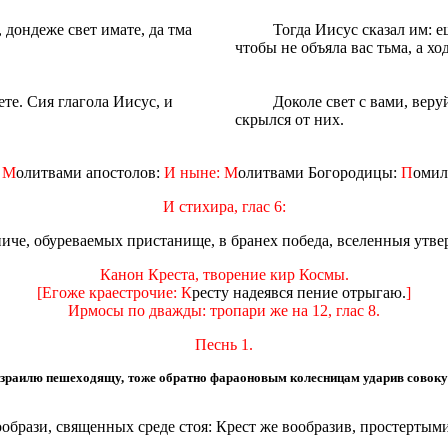
, дондеже свет имате, да тма
Тогда Иисус сказал им: ещ
чтобы не объяла вас тьма, а хо
ете. Сия глагола Иисус, и
Доколе свет с вами, веру
скрылся от них.
: М
олитвами апостолов:
И ныне: М
олитвами Богородицы:
П
омил
И стихира, глас 6:
иче, обуреваемых пристанище, в бранех победа, вселенныя утве
Канон Креста, творение кир Космы.
[Егоже краестрочие: К
ресту надеявся пение отрыгаю.
]
Ирмосы по дважды: тропари же на 12, глас 8.
Песнь 1.
 Израилю пешеходящу, тоже обратно фараоновым колесницам ударив совоку
ообрази, священных среде стоя: Крест же вообразив, простерты