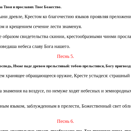
ла Твоя и прославих Твое Божество.
ни древле, Крестом ко благочестию языков проявляя преложени
ом и крещением сечение лести знаменуя.
 образом свидетельства скинии, крестообразными чинми просл
оведаша небеса славу Бога нашего.
Песнь 5.
 Господь, Имже паде древом прельстивый: тобою прельстився, Богу пригв
дем хранящее обращающееся оружие, Кресте устыдеся: страшный
а знамения на воздусе, по немуже ходят небесных и земнородн
ным языком, заблужденным в прелести, Божественный свет обл
Песнь 6.
остер, спасительную страсть проображаше яве. Тем тридневен изшед, пр