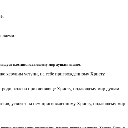
е.
авляеми.
оздившуся плотию, подающему мир душам нашим.
 же херувим уступи, на тебе пригвожденному Христу,
ых роди, колена приклоняюще Христу, подающему мир душам
истав, усвояет на нем пригвожденному Христу, подающему мир
емирное воскресение прописаше, плотию пригвожденнаго Христа Бога, и