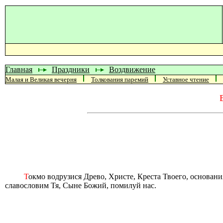
Главная
Праздники
Воздвижение
Малая и Великая вечерня
Толкования паремий
Уставное чтение
Т
окмо водрузися Древо, Христе, Креста Твоего, основани
славословим Тя, Сыне Божий, помилуй нас.