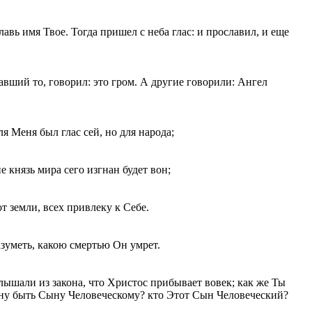
лавь имя Твое. Тогда пришел с неба глас: и прославил, и еще
вший то, говорил: это гром. А другие говорили: Ангел
ля Меня был глас сей, но для народа;
 князь мира сего изгнан будет вон;
от земли, всех привлеку к Себе.
азуметь, какою смертью Он умрет.
лышали из закона, что Христос прибывает вовек; как же Ты
ену быть Сыну Человеческому? кто Этот Сын Человеческий?