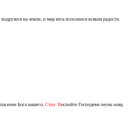
водрузися на земли, и мир весь исполнися всякия радости.
спасение Бога нашего.
Стих: В
оспойте Господеви песнь нову,