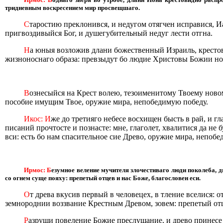
тридневным воскресением мир просвещшаго.
С
таростию преклонився, и недугом отягчен исправися, И
пригвоздивыйся Бог, и душегубительный недуг лести отгна.
Н
а юныя возложив длани божественный Израиль, крестови
жизноноснаго образа: превзыдут бо людие Христовы Божии но
В
ознесыйся на Крест волею, тезоименитому Твоему новом
пособие имущим Твое, oружие мира, непобедимую победу.
Икос: И
же до третияго небесе восхищен бысть в рай, и г
писаний прочтосте и познасте: мне, глаголет, хвалитися да не 
вси: есть бо нам спасительное сие Древо, oружие мира, непобе
Ирмос: Б
езумное веление мучителя злочестиваго люди поколеба, 
со огнем суще пояху: препетый отцев и нас Боже, благословен еси.
О
т древа вкусив первый в человецех, в тление вселися: 
земнороднии воззвание Крестным Древом, зовем: препетый отц
Р
азруши повеление Божие преслушание, и древо принесе 