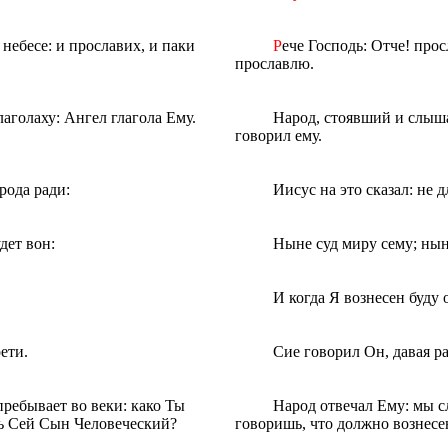
 небесе: и прославих, и паки
Р
ече Господь: Отче! прос
прославлю.
лаголаху: Ангел глагола Ему.
Народ, стоявший и слыша
говорил ему.
рода ради:
Иисус на это сказал: не д
дет вон:
Ныне суд миру сему; ныне
И когда Я вознесен буду 
ети.
Сие говорил Он, давая р
пребывает во веки: како Ты
Народ отвечал Ему: мы с
ть Сей Сын Человеческий?
говоришь, что должно вознес