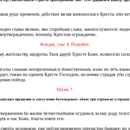
аков руце пременив, действие являя живоноснаго Креста: ибо ве
дно главы являше, яко старейшая слава, законослужителе людие
воутвержденнии, вопияху, Крестом ограждаеми.
Кондак, глас 4. Подобен:
у жительству, щедроты Твоя даруй Христе Боже, возвесели сил
лаголы слышав неизреченныя и божественныя, ихже не леть языки
будет, токмо во единем Кресте Господни, на немже страдав уби с
димая победа.
Песнь 7.
дышущее прещение и злохуление богомерзкое: обаче три отроки не устраши
отвержением бо жизни безчестнейшим осудився, всему роду телот
ев и нас Боже, благословен еси.
смерть человеком, еже неблаговременно причастно бывшее: во у