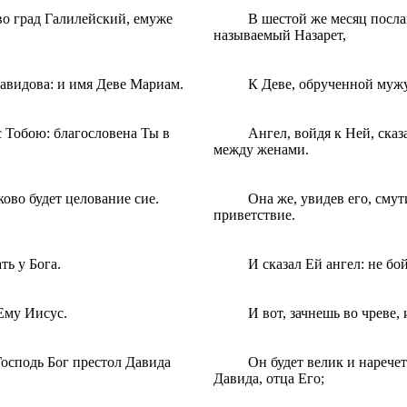
во град Галилейский, eмуже
В шестой же месяц посла
называемый Назарет,
авидова: и имя Деве Мариам.
К Деве, обрученной мужу
с Тобою: благословена Ты в
Ангел, войдя к Ней, сказ
между женами.
ово будет целование сие.
Она же, увидев его, смут
приветствие.
ть у Бога.
И сказал Ей ангел: не бо
Eму Иисус.
И вот, зачнешь во чреве,
Господь Бог престол Давида
Он будет велик и нарече
Давида, отца Его;