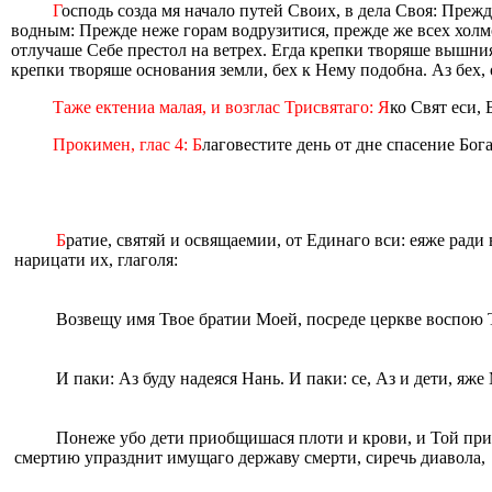
Г
осподь созда мя начало путей Своих, в дела Своя: Преж
водным: Прежде неже горам водрузитися, прежде же всех холмо
отлучаше Себе престол на ветрех. Егда крепки творяше вышния
крепки творяше основания земли, бех к Нему подобна. Аз бех, 
Таже ектениа малая, и возглас Трисвятаго: Я
ко Свят еси,
Прокимен, глас 4: Б
лаговестите день от дне спасение Бог
Б
ратие, святяй и освящаемии, от Eдинаго вси: eяже ради
нарицати их, глаголя:
Возвещу имя Твое братии Моей, посреде церкве воспою 
И паки: Аз буду надеяся Нань. И паки: се, Аз и дети, яже 
Понеже убо дети приобщишася плоти и крови, и Той при
смертию упразднит имущаго державу смерти, сиречь диавола,