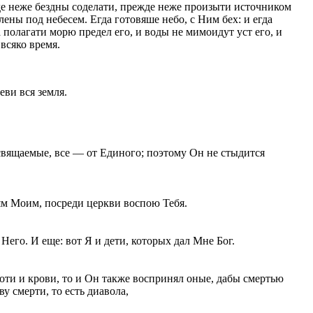
жде неже бездны соделати, прежде неже произыти источником
ены под небесем. Егда готовяше небо, с Ним бех: и егда
полагати морю предел его, и воды не мимоидут уст его, и
всяко время.
еви вся земля.
свящаемые, все — от Единого; поэтому Он не стыдится
ям Моим, посреди церкви воспою Тебя.
 Него. И еще: вот Я и дети, которых дал Мне Бог.
оти и крови, то и Он также воспринял оные, дабы смертью
 смерти, то есть диавола,