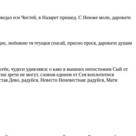
оведал еси Чистей, в Назарет пришед. С Неюже моли, даровати
ядне, любовию тя чтущия спасай, присно прося, даровати душам
 себе, чудеси удивляяся: о како в вышних непостижим Сый от
ии зрети не могут, словом eдинем от Сея воплотитися
стая Дево, радуйся, Невесто Неневестная: радуйся, Мати