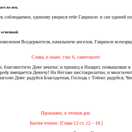
ает во век.
ек соблюдаемое, единому уверися тебе Гаврииле: и сие единей п
 огненный.
я повеления Вседержителя, начальниче ангелов, Гаврииле всеизр
Слава, и ныне, глас 6, самогласен:
л, благовестити Деве зачатие: и пришед в Назарет, помышляше в
тробу вмещается Девичу! На Негоже шестокрилатии, и многоoчит
глаголю Деве: радуйся Благодатная, Господь с Тобою: радуйся, Чи
Прокимен, и чтения дне.
Бытия чтение. [Глава 13 ст. 12 – 18.]