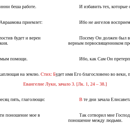
инни беша работе.
И избавить тех, которые 
е Авраамова приемлет:
Ибо не ангелов восприем
остив будет и верен
Посему Он должен был в
кия.
верным первосвященником пред
аeмым помощи.
Ибо, как Сам Он претерп
я каплющая на землю.
Стих: Б
удет имя Его благословено во веки, 
Евангелие Луки, зачало 3. [Лк. 1, 24 – 38.]
месяц пять, глаголющи:
В
те дни зачала Елисавета
яти поношение мое в
Так сотворил мне Господь
поношение между людьми.