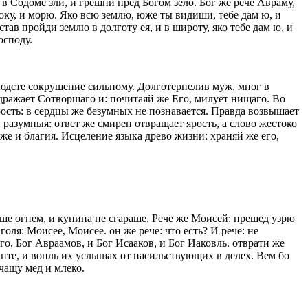
в Содоме зли, и грешни пред Богом зело. Бог же рече Авраму,
току, и морю. Яко всю землю, юже ты видиши, тебе дам ю, и
тав пройди землю в долготу ея, и в широту, яко тебе дам ю, и
осподу.
людсте сокрушение сильному. Долготерпелив муж, мног в
здражает Сотворшаго и: почитаяй же Его, милует нищаго. Во
рость: в сердцы же безумных не познавается. Правда возвышает
разумныя: ответ же смирен отвращает ярость, а слово жестоко
же и благия. Исцеление языка древо жизни: храняй же его,
ше огнем, и купина не сгараше. Рече же Моисей: прешед узрю
голя: Моисее, Моисее. он же рече: что есть? И рече: не
его, Бог Авраамов, и Бог Исааков, и Бог Иаковль. отврати же
ипте, и вопль их услышах от насильствующих в делех. Вем бо
очащу мед и млеко.