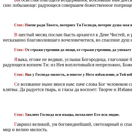
сию лобызающе: радующеся совершаем божественное поприще т
Стих: И
мене ради Твоего, потерпех Тя Господи, потерпе душа моя в
В
шестый месяц послан бысть архангел к Деве Чистей, и 
несказанно благоволившаго вочеловечитися, во спасение душ 
Стих: О
т стражи утренния до нощи, от стражи утренния, да уповает
Я
зыка, eгоже не ведяше, услыша Богородица, глаголаше 
радующеся вопием Ти: из Нея воплотивыйся непреложно, Боже
Стих: Я
ко у Господа милость, и многое у Него избавление, и Той из
С
е воззвание ныне явися нам: паче слова Бог человеком 
клятвы. Да радуется тварь, и гласы да воспоет: Творче и Избав
Стих: Х
валите Господа вси языцы, похвалите Его вси людие.
Г
авриил великий, ум боговиднейший, светозарный и спа
мир и велию милость.