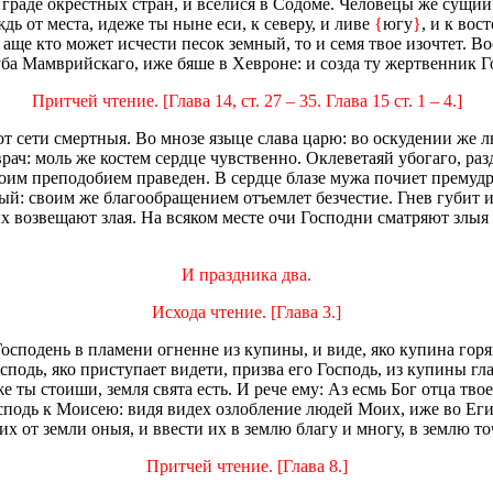
 граде окрестных стран, и вселися в Содоме. Человецы же сущии 
дь от места, идеже ты ныне еси, к северу, и ливе
{
югу
}
, и к вос
аще кто может исчести песок земный, то и семя твое изочтет. Вос
уба Мамврийскаго, иже бяше в Хевроне: и созда ту жертвенник Г
Притчей чтение. [Глава 14, ст. 27 – 35. Глава 15 ст. 1 – 4.]
от сети смертныя. Во мнозе языце слава царю: во оскудении же 
ач: моль же костем сердце чувственно. Оклеветаяй убогаго, ра
своим преподобием праведен. В сердце блазе мужа почиет премуд
ый: своим же благообращением отъемлет безчестие. Гнев губит и 
х возвещают злая. На всяком месте очи Господни сматряют злыя 
И праздника два.
Исхода чтение. [Глава 3.]
осподень в пламени огненне из купины, и виде, яко купина горя
сподь, яко приступает видети, призва его Господь, из купины гла
е ты стоиши, земля свята есть. И рече ему: Аз есмь Бог отца тво
осподь к Моисею: видя видех озлобление людей Моих, иже во Ег
 их от земли оныя, и ввести их в землю благу и многу, в землю т
Притчей чтение. [Глава 8.]