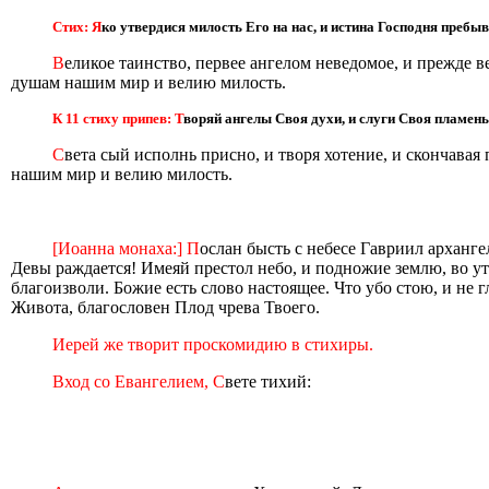
Стих: Я
ко утвердися милость Его на нас, и истина Господня пребыв
В
еликое таинство, первее ангелом неведомое, и прежде в
душам нашим мир и велию милость.
К 11 стиху припев: Т
воряй ангелы Своя духи, и слуги Своя пламень
С
вета сый исполнь присно, и творя хотение, и скончава
нашим мир и велию милость.
[Иоанна монаха:] П
ослан бысть с небесе Гавриил арханге
Девы раждается! Имеяй престол небо, и подножие землю, во у
благоизволи. Божие eсть слово настоящее. Что убо стою, и не 
Живота, благословен Плод чрева Твоего.
Иерей же творит проскомидию в стихиры.
Вход со Евангелием, С
вете тихий: