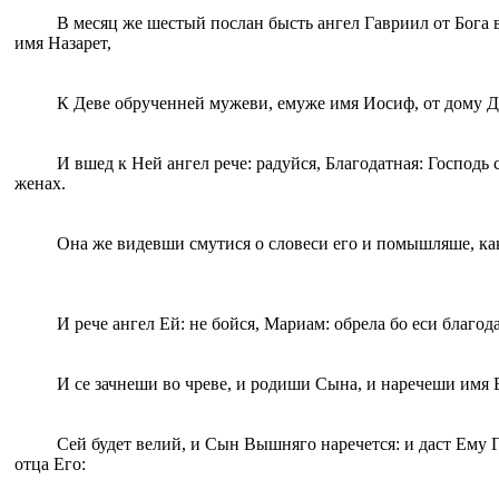
В месяц же шестый послан бысть ангел Гавриил от Бога 
имя Назарет,
К Деве обрученней мужеви, eмуже имя Иосиф, от дому Д
И вшед к Ней ангел рече: радуйся, Благодатная: Господь 
женах.
Oна же видевши смутися о словеси eго и помышляше, как
И рече ангел Eй: не бойся, Мариам: обрела бо eси благода
И се зачнеши во чреве, и родиши Сына, и наречеши имя 
Сей будет велий, и Сын Вышняго наречется: и даст Eму 
oтца Eго: