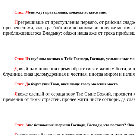
Стих: М
ене ждут праведницы, дондеже воздаси мне.
П
регрешивше от преступления перваго, от райския слад
прегрешеньми, яко в разбойники впадохом: исполу же мертвы 
приближившагося Владыку: обяжи наша яже от греха прибывши
Стих: И
з глубины воззвах к Тебе Господи, Господи, услыши глас мо
Д
авый нам пощения время обратитися и живым быти, и н
блудница оная целомудренная и честная, иногда миром и изли
Стих: Д
а будут уши Твои, внемлюще гласу моления моего.
Я
коже слепый от сердца зову Ти: Сыне Божий, просвети
пременив от тьмы страстей, прочее жити чисте сотвори, да с
Стих: А
ще беззакония назриши Господи, Господи, кто постоит? Яко 
Б
огосветлая благодать воздержания, возсиявши нам днес