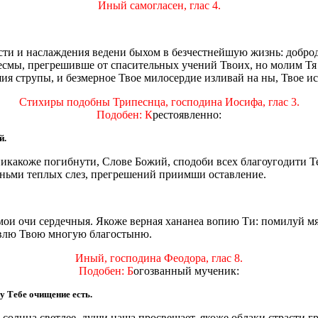
Иный самогласен, глас 4.
ости и наслаждения ведени быхом в безчестнейшую жизнь: добро
есмы, прегрешивше от спасительных учений Твоих, но молим Тя 
я струпы, и безмерное Твое милосердие изливай на ны, Твое ис
Стихиры подобны Трипеснца, господина Иосифа, глас 3.
Подобен: К
рестоявленно:
й.
икакоже погибнути, Слове Божий, сподоби всех благоугодити Т
яньми теплых слез, прегрешений приимши оставление.
 мои очи сердечныя. Якоже верная хананеа вопию Ти: помилуй 
лавлю Твою многую благостыню.
Иный, господина Феодора, глас 8.
Подобен: Б
огозванный мученик:
у Тебе очищение есть.
ь солнца светлее, души наша просвещает, якоже облаки страсти 