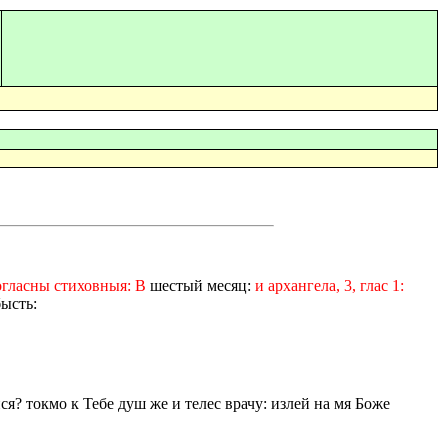
могласны стиховныя: В
шестый месяц:
и архангела, 3, глас 1:
бысть:
ся? токмо к Тебе душ же и телес врачу: излей на мя Боже