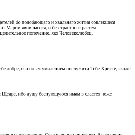
детелей бо подобающаго и хвальнаго жития совлекшеся
от Марии явившагося, и безстрастно страстем
целительное попечение, яко Человеколюбец.
ебе добре, и теплым умилением послужити Тебе Христе, якоже
мя Щедре, ибо душу беснующуюся имам в сластех: юже
греховныя отгоняющи. Сего ради вси притецем, благодушно