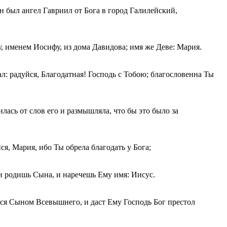
н был ангел Гавриил от Бога в город Галилейский,
, именем Иосифу, из дома Давидова; имя же Деве: Мария.
ал: радуйся, Благодатная! Господь с Тобою; благословенна Ты
илась от слов его и размышляла, что бы это было за
йся, Мария, ибо Ты обрела благодать у Бога;
 и родишь Сына, и наречешь Ему имя: Иисус.
тся Сыном Всевышнего, и даст Ему Господь Бог престол