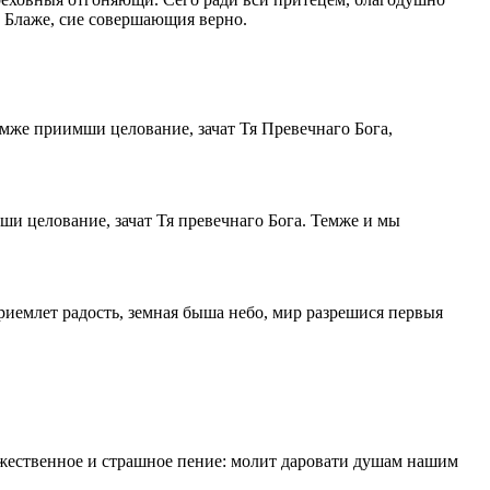
 Блаже, сие совершающия верно.
емже приимши целование, зачат Тя Превечнаго Бога,
ши целование, зачат Тя превечнаго Бога. Темже и мы
приемлет радость, земная быша небо, мир разрешися первыя
жественное и страшное пение: молит даровати душам нашим