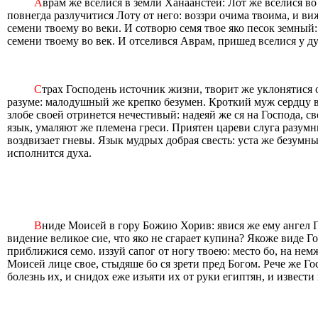
А
врам же вселися в земли Ханаанстей: Лот же вселися во
повнегда разлучитися Лоту от него: воззри очима твоима, и виж
семени твоему во веки. И сотворю семя твое яко песок земный: 
семени твоему во век. И отселився Аврам, пришед вселися у д
С
трах Господень источник жизни, творит же уклонятися 
разуме: малодушный же крепко безумен. Кроткий муж сердцу вр
злобе своей отринется нечестивый: надеяй же ся на Господа, 
язык, умаляют же племена греси. Приятен цареви слуга разумн
воздвизает гневы. Язык мудрых добрая свесть: уста же безумны
исполнится духа.
В
ниде Моисей в гору Божию Хорив: явися же ему ангел Г
видение великое сие, что яко не сгарает купина? Якоже виде Го
приближися семо. иззуй сапог от ногу твоею: место бо, на немж
Моисей лице свое, стыдяше бо ся зрети пред Богом. Рече же Г
болезнь их, и снидох еже изъяти их от руки египтян, и извести