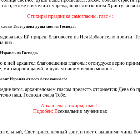
ого, егоже в веселиих учреждающеся возопиим Христу: освяти
Стихиры праздника самогласны, глас 4:
 слово Твое, упова душа моя на Господа.
радоватися Eй прирек, благовести из Нея Избавителю проити. Т
наших.
 Израиль на Господа.
бо к ней архангел благовещения глаголы: отoнудуже верно приим
, мир мирови даруй, и душам нашим велию милость.
бавит Израиля от всех беззаконий его.
соединяется, архангеловым гласом прелестъ отгоняется: Дева бо 
ителю наш, Господи слава Тебе.
Архангела стихиры, глас 1:
Подобен: В
сехвальнии мученицы:
сительный, Свет трисолнечный зрит, и поет с вышними чины бо