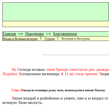
Главная
Праздники
Благовещение
Малая и Великая вечерня
Утреня
Вечерня и Литургия
На Г
осподи воззвах:
поем Триоди самогласен дне, дважды,
Подобен: В
сехвальнии мученицы:
К 11 же стиху припев: Т
воря
Стих: И
зведи из темницы душу мою, исповедатися имени Твоему.
Я
коже впадый в разбойники и уязвен, тако и аз впадох от
великую Твою милость.