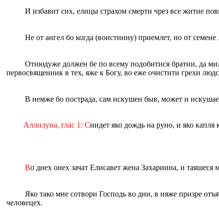
И избавит сих, eлицы страхом смерти чрез все житие пов
Не от ангел бо когда (воистинну) приемлет, но от семен
Отнюдуже должен бе по всему подобитися братии, да мил
первосвященник в тех, яже к Богу, во eже очистити грехи людс
В немже бо пострада, сам искушен быв, может и искуш
Аллилуиа, глас 1: С
нидет яко дождь на руно, и яко капл
В
о днех онех зачат Eлисавет жена Захариина, и таяшеся 
Яко тако мне сотвори Господь во дни, в няже призре отъ
человецех.