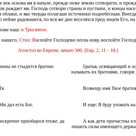
де век основа мя в начале, прежде неже землю сотворити, и пре
в раждает мя. Господь сотвори страны и пустыни, и концы насел
 облаки, и яко тверды полагаше источники поднебесныя: Внегда 
о нейже радовашеся, по вся же дни веселяхся пред лицем Его, на 
 Боже наш:
и Трисвятое.
а нашего.
Стих: В
оспойте Господеви песнь нову, воспойте Господ
Апостол ко Евреем, зачало 306. [Евр. 2, 11 – 18.]
 вины не стыдится братию
Б
ратья, освящающий и о
называть их братиями, говоря:
Тя.
Возвещу имя Твое брати
Ми дал eсть Бог.
И еще: Я буду уповать на
искренне приобщися техже, да
А как дети причастны пл
лишить силы имеющего державу