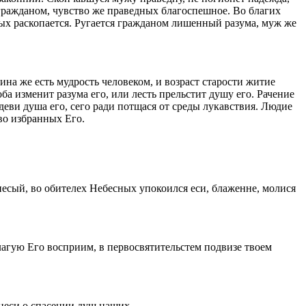
ь гражданом, чувство же праведных благоспешное. Во благих
вых раскопается. Ругается гражданом лишенный разума, муж же
дина же есть мудрость человеком, и возраст старости житие
а изменит разума его, или лесть прельстит душу его. Рачение
деви душа его, сего ради потщася от среды лукавствия. Людие
во избранных Его.
несый, во обителех Небесных упокоился еси, блаженне, молися
благую Его восприим, в первосвятительстем подвизе твоем
знеси о спасении душ наших.