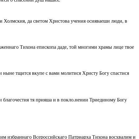
ли Холмския, да светом Христова учения осияваеши люди, в
лаженнаго Тихона епископа даде, той многими храмы лице твое
е и ныне тщится вкупе с вами молитися Христу Богу спастися
и благочестия тя прияша и в покло.нении Триединому Богу
им избраннаго Всероссийскаго Патриарха Тихона восхвалим и