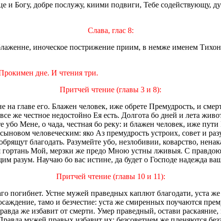
це и Богу, добре послужу, киими подвиги, Тебе содействующу, д
Слава, глас 8:
 блаженне, иноческое пострижение приим, в немже именем Тихон 
Прокимен дне. И чтения три.
Притчей чтение (главы 3 и 8):
е на главе его. Блажен человек, иже обрете Премудрость, и смер
е же честное недостойно Ея есть. Долгота бо дней и лета живота
е убо Мене, о чада, честная бо реку: и блажен человек, иже пут
 сыновом человеческим: яко Аз премудрость устроих, совет и раз
ящут благодать. Разумейте убо, незлобивии, коварство, ненака
ится гортань Мой, мерзки же предо Мною устны лживыя. С правдо
м разум. Научаю бо вас истине, да будет о Господе надежда ва
Притчей чтение (главы 10 и 11):
аго погибнет. Устне мужей праведных каплют благодати, уста же
осаждение, тамо и безчестие: уста же смиренных поучаются пре
равда же избавит от смерти. Умер праведный, остави раскаяние,
 Правда мужей правых избавит их: безсоветием же пленяются бе