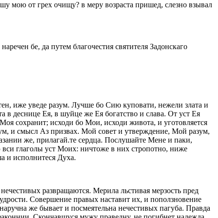
ушу мою от грех очищу? в меру возраста пришед, слезно взывал
наречен бе, да путем благочестия святителя Задонскаго
тен, иже уведе разум. Лучше бо Сию куповати, нежели злата и
 в деснице Ея, в шуйце же Ея богатство и слава. От уст Ея
и Моя сохранит; исходи бо Мои, исходи живота, и уготовляется
ум, и смысл Аз призвах. Мой совет и утверждение, Мой разум,
зании же, прилагай.те сердца. Послушайте Мене и паки,
ю вси глаголы уст Моих: ничтоже в них стропотно, ниже
ша и исполнитеся Духа.
 нечестивых развращаются. Мерила льстивая мерзость пред
мудрости. Совершение правых наставит их, и поползновение
 наручна же бывает и посмеятельна нечестивых пагуба. Правда
ззаконнии. Скончавшуся мужу праведну, не погибнет надежда,