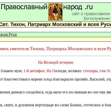
Свт. Тихон, Патриарх Московский и всея Рус
 всея Руси
мять святителя Тихона, Патриарха Московскаго и всея Р
На Велицей вечерни
Б
лажен муж:
1-й антифон. На Г
осподи, воззвах:
стихиры, глас 6:
от благочестиваго корене плод благокрасен прозябе, Василий, о
ения дивнаго сподобися, егда мати его по.чившая во сне ему яви
, святе, в духовнем вертограде во слове Божии, отеческих и бл