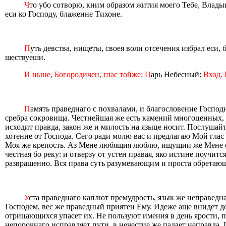
Ч
то убо сотворю, киим образом жития моего Тебе, Влады
еси ко Господу, блаженне Тихоне.
П
уть девства, нищеты, своея воли отсечения избрал еси,
шествуеши.
И ныне, Богородичен, глас тойже: Ц
арь Небесный:
Вход. 
П
амять праведнаго с похвалами, и благословение Господн
сребра сокровища. Честнейшая же есть камений многоценных, вс
исходит правда, закон же и милость на языце носит. Послушайт
хотение от Господа. Сего ради молю вас и предлагаю Мой глас
Моя же крепость. Аз Мене любящия люблю, ищущии же Мене обр
честная бо реку: и отверзу от устен правая, яко истине поуч
развращенно. Вся права суть разумевающим и проста обретающи
У
ста праведнаго каплют премудрость, язык же неправедн
Господем, вес же праведный приятен Ему. Идеже аще внидет д
отрицающихся упасет их. Не пользуют имения в день ярости, п
непорочнаго исправляет пути, в нечестие же падает неправда.