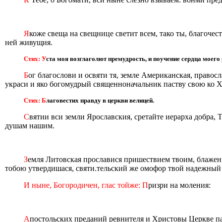
Я
коже свеща на свещнице светит всем, тако ты, благочес
ней живущия.
Стих: У
ста моя возглаголют премудрость, и поучение сердца моего 
Б
ог благослови и освяти тя, земле Американская, право
украси и яко богомудрый священноначальник паству свою ко Х
Стих: Б
лаговестих правду в церкви велицей.
С
вятии вси земли Ярославския, сретайте иерарха добра, 
душам нашим.
З
емля Литовская прославися пришествием твоим, блаженн
тобою утвердишася, святи.тельский же омофор твой надежный 
И ныне, Богородичен, глас тойже: П
ризри на моления:
А
постольских преданий ревнителя и Христовы Церкве п