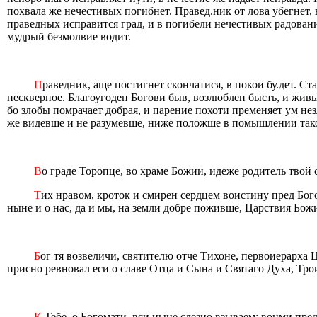
похвала же нечестивых погибнет. Правед.ник от лова убегнет,
праведных исправится град, и в погибели нечестивых радован
мудрый безмолвие водит.
П
раведник, аще постигнет скончатися, в покои бу.дет. Ст
нескверное. Благоугоден Богови быв, возлюблен бысть, и живы
бо злобы помрачает добрая, и парение похоти пременяет ум нез
же видевше и не разумевше, ниже положше в помышлении таков
В
о граде Торопце, во храме Божии, идеже родитель твой 
Т
их нравом, кроток и смирен сердцем воистину пред Бог
ныне и о нас, да и мы, на земли добре поживше, Царствия Бо
Б
ог тя возвеличи, святителю отче Тихоне, первоиерарха 
присно ревновал еси о славе Отца и Сына и Святаго Духа, Т
К
Тебе, о Богомати, вси ныне слезно взываем: вонми пре