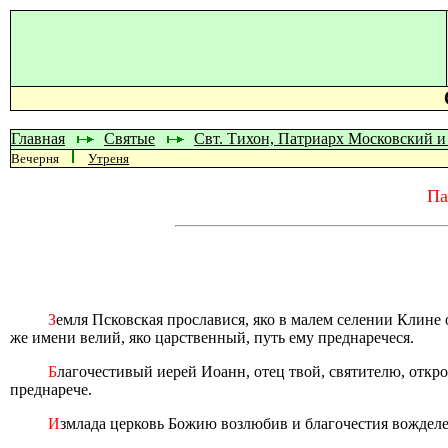
Главная
Святые
Свт. Тихон, Патриарх Московский и
Вечерня
Утреня
Па
З
емля Псковская прославися, яко в малем селении Клине 
же имени велий, яко царственный, путь ему преднаречеся.
Б
лагочестивый иерей Иоанн, отец твой, святителю, откров
преднарече.
И
змлада церковь Божию возлюбив и благочестия вожделев