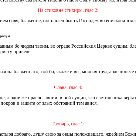
На стиховне стихиры, глас 2:
тием сияя, блаженне, поставлен бысть Господем во епископа зем
разум.
славным бо людем твоим, во ограде Российския Церкве сущим, б
ристу приведе.
Тихона блаженнаго, той бо, якоже и вы, многия труды зде понес
Слава, глас 4:
е, людие же православнии, в ней сущии, яко светильника веры 
покров и защита от злых обстояний тем явися.
Тропарь, глас 1:
астыря добраго, душу свою за овцы положившаго, жребием Божи