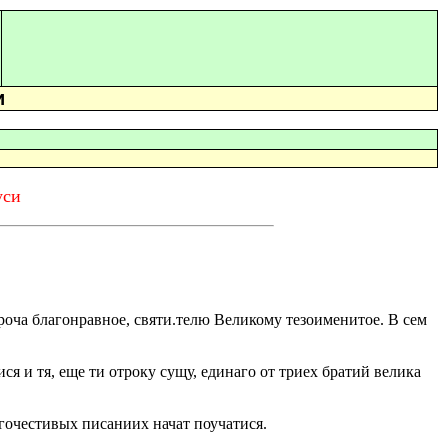
и
уси
троча благонравное, святи.телю Великому тезоименитое. В сем
ся и тя, еще ти отроку сущу, единаго от триех братий велика
агочестивых писаниих начат поучатися.