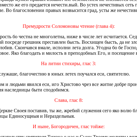
 вместо же его предается нечести.вый. Во устех нечестивых сет
ие. Во благословении правых возвысится град, усты же нечести
Премудрости Соломоновы чтение (глава 4):
арость бо честна не многолетна, ниже в числе лет исчитается. Се
й посреде грешник преставлен бысть. Восхищен бысть, да не злоб
лобив. Скончався вмале, исполни лета долга. Угодна бо бе Госпо
ое. Яко благодать и милость в преподобных Его, и посещение 
На литии стихиры, глас 3:
служаше, благочестию в юных летех поучался еси, святителю.
ом и людьми явился еси, иго Христово чрез все житие добре про
жия наследницы быти сподобимся.
Слава, глас 8:
Церкве Своея поставив, ты же, жребий служения сего яко волю 
роицы Единосущныя и Нераздельныя.
И ныне, Богородичен, глас тойже:
дстательству святителя Тихона о нас и Сыну Твоему молитвы во