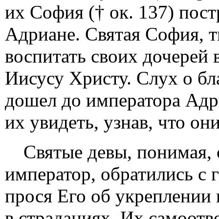
их София († ок. 137) пос
Адриане. Святая София, т
воспитать своих дочерей 
Иисусу Христу. Слух о бл
дошел до императора Адр
их увидеть, узнав, что он
Святые девы, понимая, 
император, обратились с 
прося Его об укреплении 
в страданиях. Их самоотв