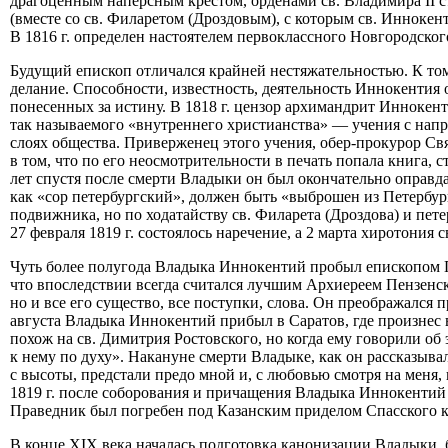
драгоценным наперсным крестом, орденами св. Владимира II ст.
(вместе со св. Филаретом (Дроздовым), с которым св. Иннокен
В 1816 г. определен настоятелем первоклассного Новгородско
Будущий епископ отличался крайней нестяжательностью. К том
делание. Способности, известность, деятельность Иннокентия 
понесенных за истину. В 1818 г. цензор архимандрит Иннокен
так называемого «внутреннего христианства» — учения с напр
слоях общества. Приверженец этого учения, обер-прокурор С
в том, что по его неосмотрительности в печать попала книга, с
лет спустя после смерти Владыки он был окончательно оправда
как «сор петербургский», должен быть «выброшен из Петербур
подвижника, но по ходатайству св. Филарета (Дроздова) и пет
27 февраля 1819 г. состоялось наречение, а 2 марта хиротония с
Чуть более полугода Владыка Иннокентий пробыл епископом Пе
что впоследствии всегда считался лучшим Архиереем Пензенс
но и все его существо, все поступки, слова. Он преображался 
августа Владыка Иннокентий прибыл в Саратов, где произнес
похож на св. Димитрия Ростовского, но когда ему говорили об 
к нему по духу». Накануне смерти Владыке, как он рассказыва
с высоты, предстали предо мной и, с любовью смотря на меня, 
1819 г. после соборования и причащения Владыка Иннокентий о
Праведник был погребен под Казанским приделом Спасского ка
В конце XIX века началась подготовка канонизации Владыки, б