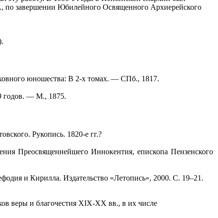
00 г., по завершении Юбилейного Освященного Архиерейского
.
ховного юношества: В 2-х томах. — СПб., 1817.
 годов. — М., 1875.
вского. Рукопись. 1820-е гг.?
нения Преосвященнейшего Иннокентия, епископа Пензенского
ефодия и Кирилла. Издательство «Летопись», 2000. С. 19–21.
в веры и благочестия XIX-XX вв., в их числе