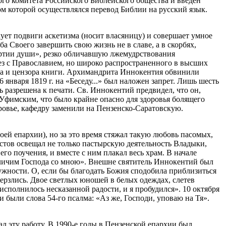
кого комитета Российского Библейского общества и введен
вом которой осуществлялся перевод Библии на русский язык.
ует подвиги аскетизма (носит власяницу) и совершает умное
а Своего завершить свою жизнь не в славе, а в скорбях,
мертии души», резко обличавшую лжемудрствования
ез с Православием, но широко распространенного в высших
ора и цензора книги. Архимандрита Иннокентия обвинили
 января 1819 г. на «Беседу...» был наложен запрет. Лишь шесть
ь разрешена к печати. Св. Иннокентий предвидел, что он,
 Уфимским, что было крайне опасно для здоровья болящего
оровье, кафедру заменили на Пензенско-Саратовскую.
ей епархии), но за это время стяжал такую любовь пасомых,
стов освещал не только пастырскую деятельность Владыки,
го поучения, и вместе с ним плакал весь храм. В начале
еличим Господа со мною». Внешне святитель Иннокентий был
аружности. О, если бы благодать Божия сподобила приблизиться
верзлись. Двое светлых юношей в белых одеждах, слетев
исполнилось несказанной радости, и я пробудился». 10 октября
 были слова 54-го псалма: «Аз же, Господи, уповаю на Тя».
л эту работу. В 1990-е годы в Пензенской епархии был