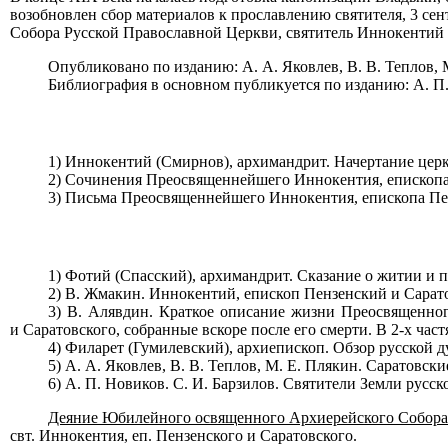
возобновлен сбор материалов к прославлению святителя, 3 сен
Собора Русской Православной Церкви, святитель Иннокентий 
Опубликовано по изданию: А. А. Яковлев, В. В. Теплов, 
Библиография в основном публикуется по изданию: А. П. 
1) Иннокентий (Смирнов), архимандрит. Начертание церко
2) Сочинения Преосвященнейшего Иннокентия, епископа П
3) Письма Преосвященнейшего Иннокентия, епископа Пенз
1) Фотий (Спасский), архимандрит. Сказание о житии и п
2) В. Жмакин. Иннокентий, епископ Пензенский и Сарат
3) В. Алявдин. Краткое описание жизни Преосвященног
и Саратовского, собранные вскоре после его смерти. В 2-х част
4) Филарет (Гумилевский), архиепископ. Обзор русской д
5) А. А. Яковлев, В. В. Теплов, М. Е. Плякин. Саратовск
6) А. П. Новиков. С. И. Барзилов. Святители Земли русск
Деяние Юбилейного освященного Архиерейского Собора
свт. Иннокентия, еп. Пензенского и Саратовского.