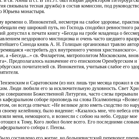
 и св. Анны II ст. В 1815 г. был избран директором Петербургс
тия связывала тесная дружба) в состав комиссии, под руководст
го Юрьева монастыря.
у времени о. Иннокентий, несмотря на слабое здоровье, практик
обещали ему широкий путь, но Господь сподобил ревностного раб
тий допустил к печати книгу «Беседа на гробе младенца о бесс
авлением нездорового мистицизма и очень часто шедшего вразр
вятейшего Синода князь А. Н. Голицын организовал травлю авт
тремящаяся «истребить дух внутреннего учения христианского». 6
н, а «Беседа...» св. Филаретом, митрополитом Московским, внов
га». Предполагалось назначение его епископом Оренбургским и
ербургских почитателей св. Иннокентия, учитывая слабое его зд
вятителя.
нзенским и Саратовским (из них лишь три месяца прожил в сво
ким. Люди любили его за исключительную духовность. Свет Хри
при совершении Божественной Литургии, часто слезы прерывали е
 в кафедральном соборе проповедь на слова Псалмопевца «Возв
этом, он всегда отвечал: «Не великое дело иметь сходство по н
л своему келейнику, было видение: «Казалось мне, что небеса от
взяли меня, немощного, и вознесли с собою на небо. Сердце мое 
тошел к Тому, Кого любил более всего. Его последними словами
федрального собора г. Пензы.
ыло составлено его житие, но большевистский переворот прерва