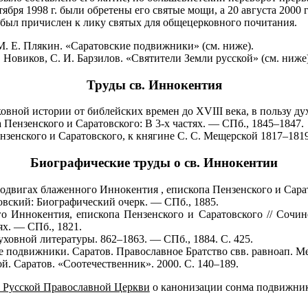
тября 1998 г. были обретены его святые мощи, а 20 августа 20
был причислен к лику святых для общецерковного почитания.
М. Е. Плякин. «Саратовские подвижники» (см. ниже).
Новиков, С. И. Барзилов. «Святители Земли русской» (см. ниже)
Труды св. Иннокентия
вной истории от библейских времен до XVIII века, в пользу ду
ензенского и Саратовского: В 3-х частях. — СПб., 1845–1847.
енского и Саратовского, к княгине С. С. Мещерской 1817–1819
Биографические труды о св. Иннокентии
одвигах блаженного Иннокентия , епископа Пензенского и Сарато
овский: Биографический очерк. — СПб., 1885.
о Иннокентия, епископа Пензенского и Саратовского // Сочи
ях. — СПб., 1821.
уховной литературы. 862–1863. — СПб., 1884. С. 425.
ие подвижники. Саратов. Православное Братство свв. равноап. М
ой. Саратов. «Соотечественник». 2000. С. 140–189.
 Русской Православной Церкви
о канонизации сонма подвижнико