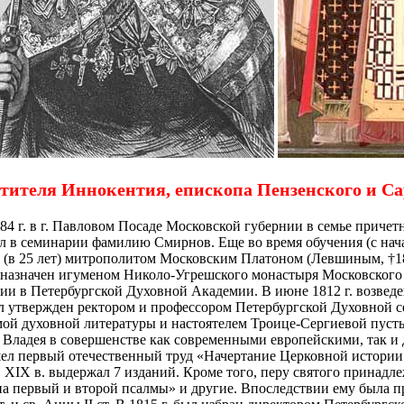
тителя Иннокентия, епископа Пензенского и Са
84 г. в г. Павловом Посаде Московской губернии в семье приче
л в семинарии фамилию Смирнов. Еще во время обучения (с начал
ода (в 25 лет) митрополитом Московским Платоном (Левшиным, †
. назначен игуменом Николо-Угрешского монастыря Московского 
рии в Петербургской Духовной Академии. В июне 1812 г. возведе
был утвержден ректором и профессором Петербургской Духовной 
емой духовной литературы и настоятелем Троице-Сергиевой пус
. Владея в совершенстве как современными европейскими, так и
шел первый отечественный труд «Начертание Церковной истории 
в XIX в. выдержал 7 изданий. Кроме того, перу святого принад
а первый и второй псалмы» и другие. Впоследствии ему была п