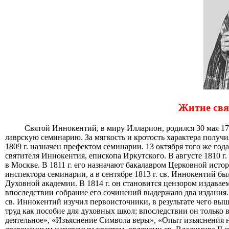
Житие свя
Святой Иннокентий, в миру Илларион, родился 30 мая 17
лаврскую семинарию. За мягкость и кротость характера получи
1809 г. назначен префектом семинарии. 13 октября того же г
святителя Иннокентия, епископа Иркутского. В августе 1810 г
в Москве. В 1811 г. его назначают бакалавром Церковной исто
инспектора семинарии, а в сентябре 1813 г. св. Иннокентий 
Духовной академии. В 1814 г. он становится цензором издава
впоследствии собрание его сочинений выдержало два издания
св. Иннокентий изучил первоисточники, в результате чего вы
труд как пособие для духовных школ; впоследствии он только 
деятельное», «Изъяснение Символа веры», «Опыт изъяснения н