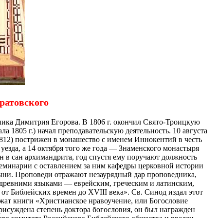
ратовского
тника Димитрия Егорова. В 1806 г. окончил Свято-Троицкую
а 1805 г.) начал преподавательскую деятельность. 10 августа
1812) пострижен в монашество с именем Иннокентий в честь
уезда, а 14 октября того же года — Знаменского монастыря
н в сан архимандрита, год спустя ему поручают должность
семинарии с оставлением за ним кафедры церковной истории
тыни. Проповеди отражают незаурядный дар проповедника,
 древними языками — еврейским, греческим и латинским,
от Библейских времен до XVIII века». Св. Синод издал этот
лежат книги «Христианское нравоучение, или Богословие
рисуждена степень доктора богословия, он был награжден