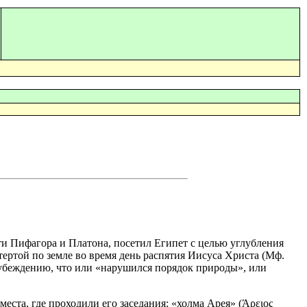
и Пифагора и Платона, посетил Египет с целью углубления
ертой по земле во время день распятия Иисуса Христа (Мф.
 убеждению, что или «нарушился порядок природы», или
ста, где проходили его заседания: «холма Арея» (Άρειος