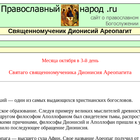
Священномученик Дионисий Ареопагит
Месяца октября в 3-й день
Святаго священномученика Дионисия Ареопагита
ий — один из самых выдающихся христианских богословов.
ское образование. Следуя примеру великих мыслителей древност
м другом философом Аполлофаном был свидетелем тьмы, распрост
мическими причинами, философы Дионисий и Аполлофан пришли к
товило последующее обращение Дионисия.
пага — высшего суда Афин. Свое название Ареопаг получил от ме