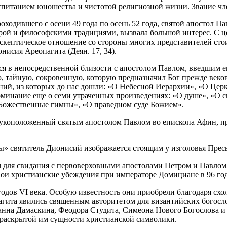
воспитанием юношества и чистотой религиозной жизни. Звание 
оходившего с осени 49 года по осень 52 года, святой апостол П
урой и философскими традициями, вызвала большой интерес. С ц
 на скептическое отношение со стороны многих представителей с
нисия Ареопагита (Деян. 17, 34).
 в непосредственной близости с апостолом Павлом, введшим ег
айную, сокровенную, которую предназначил Бог прежде веков к
ний, из которых до нас дошли: «О Небесной Иерархии», «О Це
минание еще о семи утраченных произведениях: «О душе», «О с
«Божественные гимны», «О праведном суде Божием».
укоположенный святым апостолом Павлом во епископа Афин, при
» святитель Дионисий изображается стоящим у изголовья Прес
им для свидания с первоверховными апостолами Петром и Павло
вои христианские убеждения при императоре Домициане в 96 год
 годов VI века. Особую известность они приобрели благодаря с
ита явились священным авторитетом для византийских богосл
анна Дамаскина, Феодора Студита, Симеона Нового Богослова и
я раскрытой им сущности христианской символики.