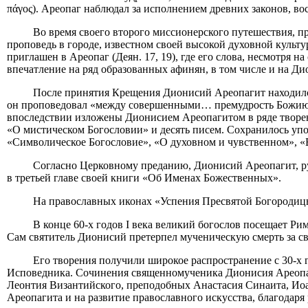
πάγος). Ареопаг наблюдал за исполнением древних законов, 
Во время своего второго миссионерского путешествия, пр
проповедь в городе, известном своей высокой духовной культ
приглашен в Ареопаг (Деян. 17, 19), где его слова, несмотря
впечатление на ряд образованных афинян, в том числе и на Дио
После принятия Крещения Дионисий Ареопагит находился
он проповедовал «между совершенными… премудрость Божию, т
впоследствии изложены Дионисием Ареопагитом в ряде творе
«О мистическом Богословии» и десять писем. Сохранилось упо
«Символическое Богословие», «О духовном и чувственном», 
Согласно Церковному преданию, Дионисий Ареопагит, р
в третьей главе своей книги «Об Именах Божественных».
На православных иконах «Успения Пресвятой Богородицы
В конце 60-х годов I века великий богослов посещает Р
Сам святитель Дионисий претерпел мученическую смерть за с
Его творения получили широкое распространение с 30-х
Исповедника. Сочинения священномученика Дионисия Ареопаг
Леонтия Византийского, преподобных Анастасия Синаита, Ио
Ареопагита и на развитие православного искусства, благодар