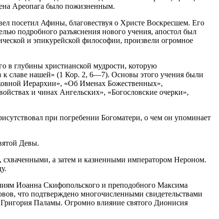
члена Ареопага было пожизненным.
авел посетил Афины, благовествуя о Христе Воскресшем. Его
елью подробного разъяснения нового учения, апостол был
тоической и эпикурейской философии, произвели огромное
о в глубины христианской мудрости, которую
 славе нашей» (1 Кор. 2, 6—7). Основы этого учения были
рковной Иерархии», «Об Именах Божественных»,
войствах и чинах Ангельских», «Богословские очерки»,
сутствовал при погребении Богоматери, о чем он упоминает
вятой Девы.
м, схваченными, а затем и казненными императором Нероном.
у.
холиям Иоанна Скифопольского и преподобного Максима
овов, что подтверждено многочисленными свидетельствами
 Григория Паламы. Огромно влияние святого Дионисия