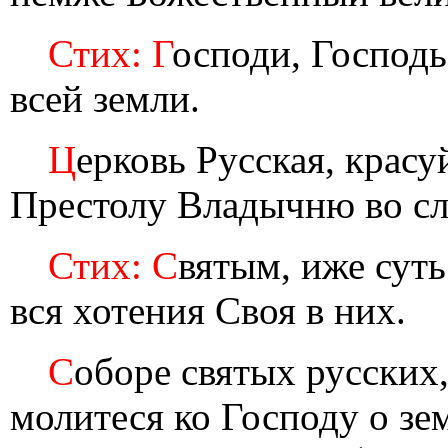
Стих: Г
осподи, Господь
всей земли.
Ц
ерковь Русская, красуй
Престолу Владычню во сл
Стих: С
вятым, иже суть
вся хотения Своя в них.
С
оборе святых русских
молитеся ко Господу о зе