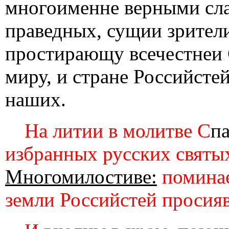
многоименне верными сла
праведных, сущии зрители
простирающу всечестнеи 
миру, и стране Российсте
наших.
На литии в молитве С
п
избранных русских святы
Многомилостиве:
поминае
земли Российстей просия