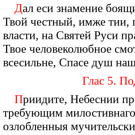
Д
ал еси знамение боящ
Твой честный, имже тии,
власти, на Святей Руси п
Твое человеколюбное смо
всесильне, Спасе душ на
Глас 5. По
П
риидите, Небеснии пр
требующим милостивнаго 
озлобленныя мучительск