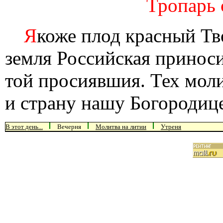
Тропарь с
Я
коже плод красный Тв
земля Российская приносит
той просиявшия. Тех мол
и страну нашу Богородиц
В этот день...
Вечерня
Молитва на литии
Утреня