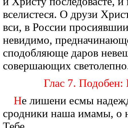
и Христу последовасте, и
вселистеся. О друзи Хрис
вси, в России просиявшии
невидимо, предначинающе
сподобляюще даров неве
совершающих светолепно
Глас 7. Подобен:
Н
е лишени есмы надежд
сродники наша имамы, о н
Тебе.