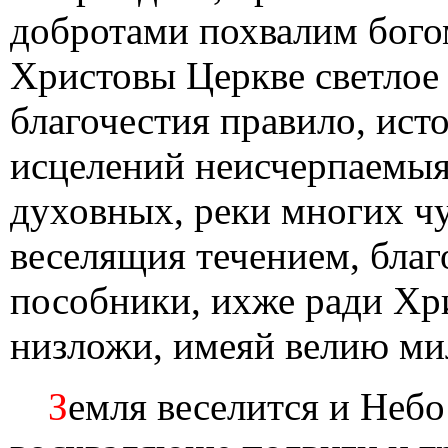
добротами похвалим бого
Христовы Церкве светлое
благочестия правило, ис
исцелений неисчерпаемыя
духовных, реки многих ч
веселящия течением, бла
пособники, ихже ради Хр
низложи, имеяй велию ми
З
емля веселится и Небо