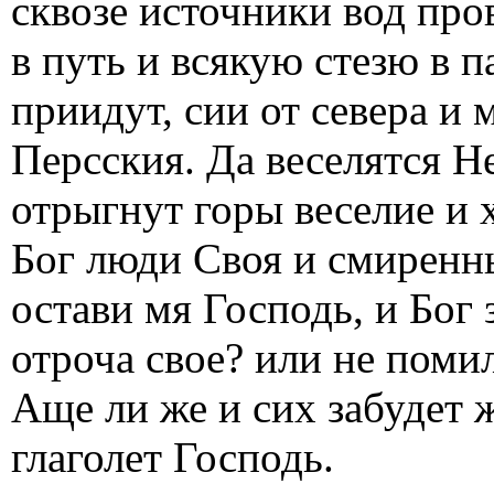
сквозе источники вод про
в путь и всякую стезю в п
приидут, сии от севера и 
Персския. Да веселятся Не
отрыгнут горы веселие и 
Бог люди Своя и смиренн
остави мя Господь, и Бог 
отроча свое? или не помил
Аще ли же и сих забудет ж
глаголет Господь.