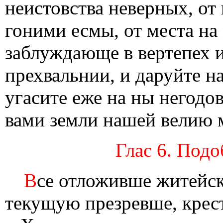
неистовства неверных, от
гоними есмы, от места на
заблуждающе в вертепех и
прехвальнии, и даруйте н
угасите еже на ны негодо
вами земли нашей велию 
Глас 6. Подо
В
се отложивше житейск
текущую презревше, крест