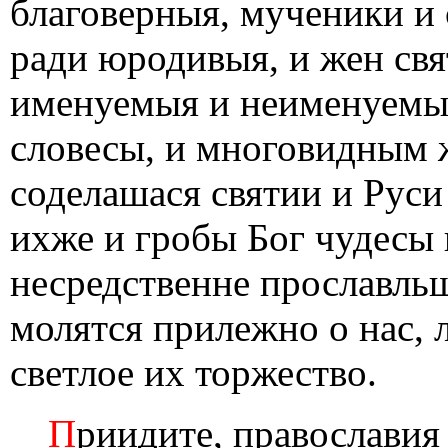
благоверныя, мученики и
ради юродивыя, и жен свя
именуемыя и неименуемыя
словесы, и многовидным ж
соделашася святии и Руси
ихже и гробы Бог чудесы 
несредственне прославль
молятся прилежно о нас
светлое их торжество.
П
риидите, православи