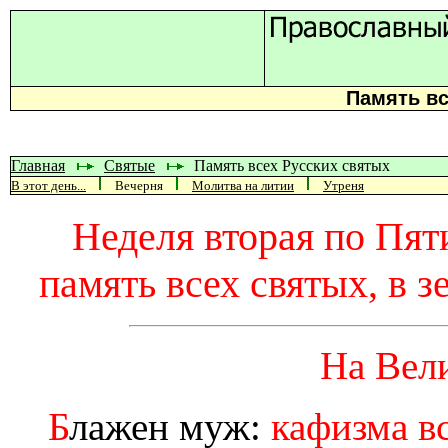
Память вс
Главная
Святые
Память всех Русских святых
В этот день...
Вечерня
Молитва на литии
Утреня
Неделя вторая по Пят
память всех святых, в 
На Вел
Б
лажен муж:
кафизма вс