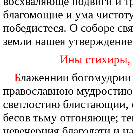
восхваляюще подвиги и т
благомощие и ума чистоту,
победистеся. О соборе св
земли нашея утверждение 
Ины стихиры, 
Б
лаженнии богомудрии 
православною мудростию
светлостию блистающии, 
бесов тьму отгоняюще; те
невечерния благодати и н