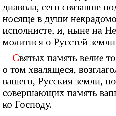
диавола, сего связавше по
носяще в души некрадомо
исполнисте, и, ныне на Н
молитися о Русстей земли
С
вятых память велие то
о том хвалящеся, возглаго
вашего, Русския земли, но
совершающих память вашу
ко Господу.