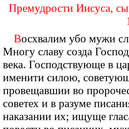
Премудрости Иисуса, сын
В
осхвалим убо мужи сл
Многу славу созда Господ
века. Господствующе в ца
именити силою, советующ
провещавшии во пророчес
советех и в разуме писан
наказании их; ищуще гла