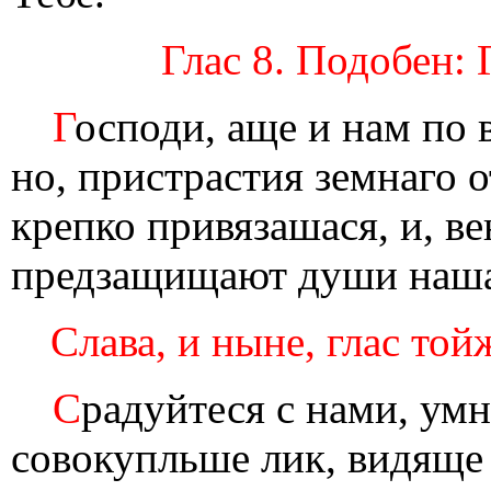
Глас 8. Подобен: 
Г
осподи, аще и нам по
но, пристрастия земнаго 
крепко привязашася, и, в
предзащищают души наш
Слава, и ныне, глас той
С
радуйтеся с нами, ум
совокупльше лик, видяще