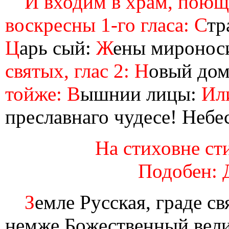
И входим в храм, поющ
воскресны 1-го гласа: С
тр
Ц
арь сый:
Ж
ены миронос
святых, глас 2: Н
овый до
тойже: В
ышнии лицы:
Или
преславнаго чудесе! Небе
На стиховне сти
Подобен: 
З
емле Русская, граде с
немже Божественный вели