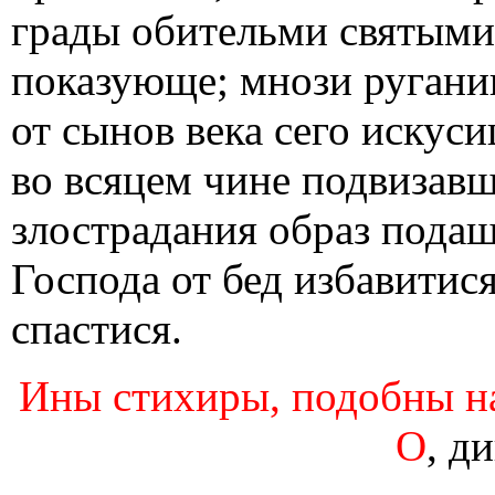
грады обительми святыми
показующе; мнози ругани
от сынов века сего искус
во всяцем чине подвизавш
злострадания образ подаш
Господа от бед избавитис
спастися.
Ины стихиры, подобны на 
О
, д