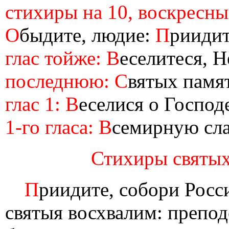
стихиры на 10, воскресны 
О
быдите, людие:
П
риидит
глас тойже: В
еселитеся, Н
последнюю: С
вятых памя
глас 1: В
еселися о Господ
1-го гласа: В
семирную сла
Стихиры святых,
П
риидите, собори Росс
святыя восхвалим: препод