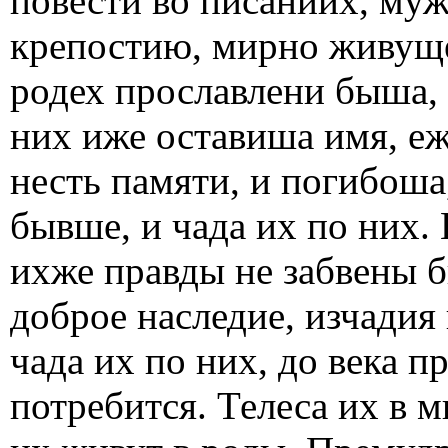
повести во писаниих, муж
крепостию, мирно живуще
родех прославлени быша, 
них иже оставиша имя, еж
несть памяти, и погибоша
бывше, и чада их по них.
ихже правды не забвены б
доброе наследие, изчадия 
чада их по них, до века пр
потребится. Телеса их в 