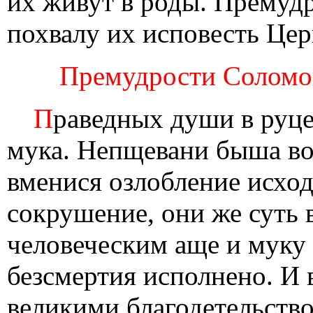
их живут в роды. Премудр
похвалу их исповесть Цер
Премудрости Соломоно
П
раведных души в руце
мука. Непщевани быша во
вменися озлобление исход
сокрушение, они же суть 
человеческим аще и муку
безсмертия исполнено. И 
великими благодетельствов