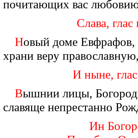
почитающих вас любовию
Слава, глас
Н
овый доме Евфрафов, 
храни веру православную,
И ныне, глас
В
ышнии лицы, Богород
славяще непрестанно Рож
Ин Богоро